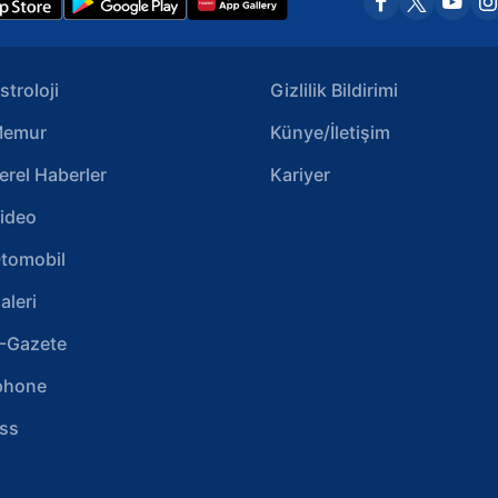
stroloji
Gizlilik Bildirimi
emur
Künye/İletişim
erel Haberler
Kariyer
ideo
tomobil
aleri
-Gazete
phone
ss