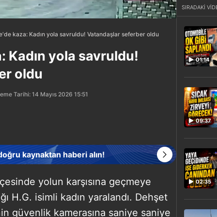
SIRADAKİ VİD
'de kaza: Kadın yola savruldu! Vatandaşlar seferber oldu
: Kadın yola savruldu!
01:14
er oldu
eme Tarihi: 14 Mayıs 2026 15:51
09:37
 doğru kaynaktan haberi alın!
lçesinde yolun karşısına geçmeye
02:35
ığı H.G. isimli kadın yaralandı. Dehşet
inin güvenlik kamerasına saniye saniye