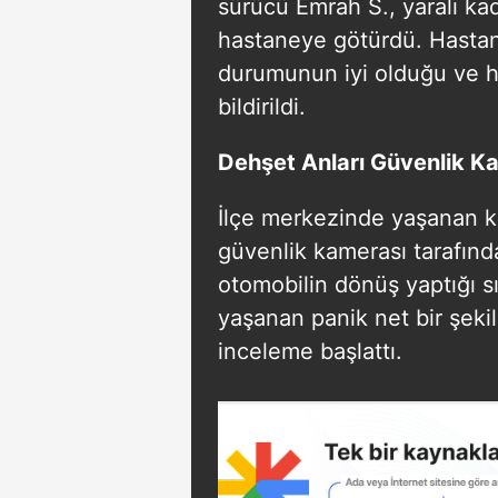
sürücü Emrah S., yaralı ka
hastaneye götürdü. Hastane
durumunun iyi olduğu ve ha
bildirildi.
Dehşet Anları Güvenlik K
İlçe merkezinde yaşanan ka
güvenlik kamerası tarafın
otomobilin dönüş yaptığı s
yaşanan panik net bir şekild
inceleme başlattı.