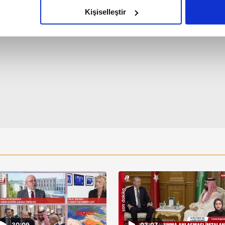
olduğunu sizlere hatırlatmak isteriz.
Kişiselleştir
çerezlere izin vermedikleri takdirde, kullanıcılara hedefli reklaml
abilmek için İnternet Sitemizde kendimize ve üçüncü kişilere ait 
isel verileriniz işlenmekte olup gerekli olan çerezler bilgi toplum
 çerezler, sitemizin daha işlevsel kılınması ve kişiselleştirilmes
 yapılması, amaçlarıyla sınırlı olarak açık rızanız dahilinde kulla
aşağıda yer alan panel vasıtasıyla belirleyebilirsiniz. Çerezlere iliş
lgilendirme Metnimizi
ziyaret edebilirsiniz.
Korunması Kanunu uyarınca hazırlanmış Aydınlatma Metnimizi okum
 çerezlerle ilgili bilgi almak için lütfen
tıklayınız
.
30:09
03:07