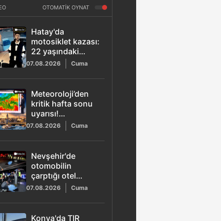
EO
OTOMATİK OYNAT
Hatay'da
motosiklet kazası:
22 yaşındaki
Osman Yamaner
07.08.2026
Cuma
hayatını kaybetti
Meteoroloji’den
kritik hafta sonu
uyarısı!
Marmara'ya yağış
07.08.2026
Cuma
ve poyraz geliyor
Nevşehir'de
otomobilin
çarptığı otel
çalışanı Tansu
07.08.2026
Cuma
Kaya hayatını
kaybetti: O anlar
kamerada
Konya'da TIR