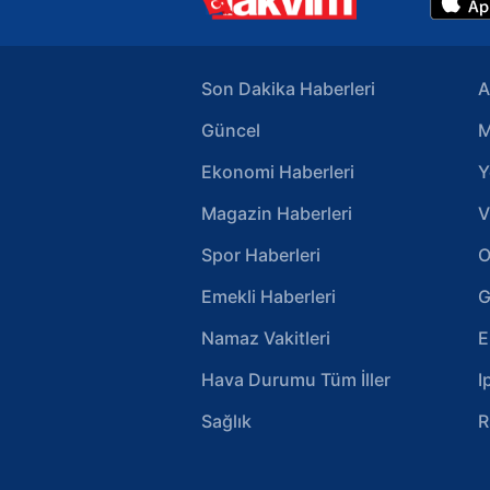
Son Dakika Haberleri
A
Güncel
M
Ekonomi Haberleri
Y
Magazin Haberleri
V
Spor Haberleri
O
Emekli Haberleri
G
Namaz Vakitleri
E
Hava Durumu Tüm İller
I
Sağlık
R