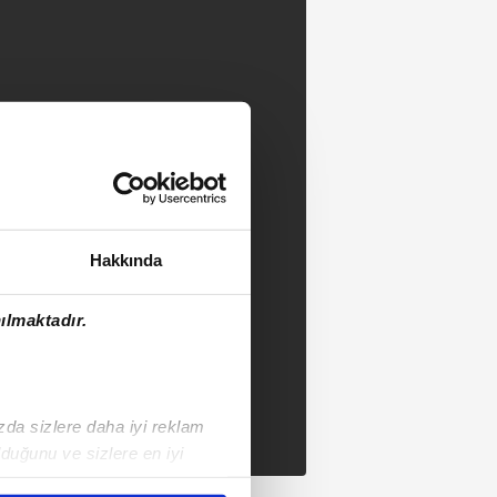
Hakkında
ılmaktadır.
ızda sizlere daha iyi reklam
duğunu ve sizlere en iyi
liyetlerimizi karşılamak