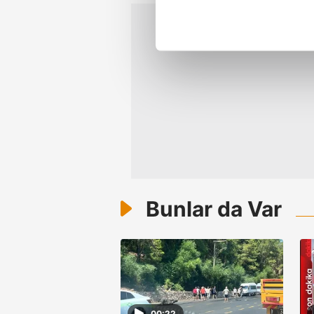
noktasında tek gelir kalemimiz 
Her halükârda, kullanıcılar, bu 
Sizlere daha iyi bir hizmet sun
çerezler vasıtasıyla çeşitli kiş
amacıyla kullanılmaktadır. Diğer
reklam/pazarlama faaliyetlerinin
Çerezlere ilişkin tercihlerinizi 
butonuna tıklayabilir,
Çerez Bi
Bunlar da Var
6698 sayılı Kişisel Verilerin 
mevzuata uygun olarak kullanılan
00:22