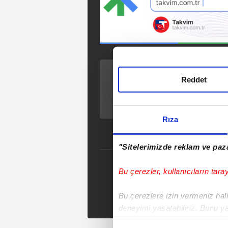
ÖNCEKİ HABER
Reddet
Avcılar’da kurban
alanından kaçan
dana E-5’i karıştırdı:
O anlar kamerada
Rıza
"Sitelerimizde reklam ve paza
Bu çerezler, kullanıcıların tara
Tak
Bu çerezlere izin vermeniz halin
deneyimi yaşatabiliriz. Bunu y
içerikleri sunabilmek adına el