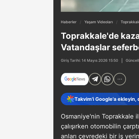
Haberler
Yaşam Videoları
Toprakkale
Toprakkale'de kaza
Vatandaşlar seferb
Güncell
Giriş Tarihi: 14 Mayıs 2026 15:50
Takvim'i Google'a ekleyin,
Osmaniye'nin Toprakkale i
çalışırken otomobilin çarpt
anları çevredeki bir iş yer