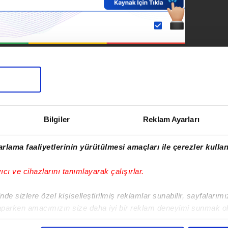
SONRAKİ HABER
Şırnak'da şarampole
devrilip alev alan
kömür yüklü TIR’ın
şoförü öldü
Bilgiler
Reklam Ayarları
rlama faaliyetlerinin yürütülmesi amaçları ile çerezler kullan
yıcı ve cihazlarını tanımlayarak çalışırlar.
Hasan Demir
vim.com.tr
Yaşam
de sizlere özel kişiselleştirilmiş reklamlar sunabilir, sayfalarım
aparken amacımızın size daha iyi bir reklam deneyimi sunmak ol
imizden gelen çabayı gösterdiğimizi ve bu noktada, reklamların ma