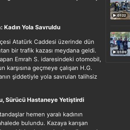
01:22
: Kadın Yola Savruldu
lçesi Atatürk Caddesi üzerinde dün
utan bir trafik kazası meydana geldi.
01:09
yapan Emrah S. idaresindeki otomobil,
un karşısına geçmeye çalışan H.G.
anın şiddetiyle yola savrulan talihsiz
, Sürücü Hastaneye Yetiştirdi
tandaşlar hemen yaralı kadının
ahalede bulundu. Kazaya karışan