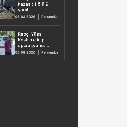
kazası: 1 ölü 9
yaralı
06.08.2026
Perşembe
Rapçi Yüşa
Keskin'e klip
operasyonu:
Tüfekle poz veren
06.08.2026
Perşembe
4 şüpheli adliyeye
sevk edildi