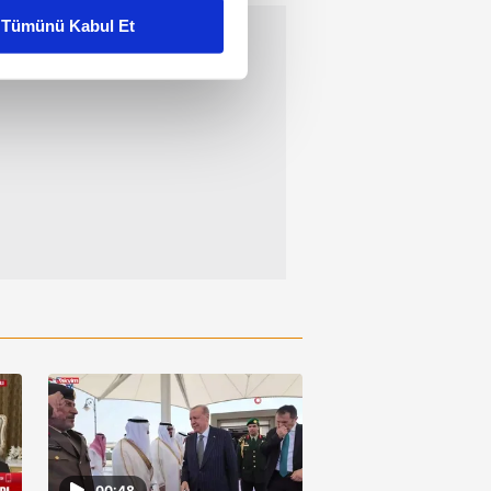
Tümünü Kabul Et
ar gösterilmeyecektir."
çerezler kullanılmaktadır. Bu
u hizmetlerinin sunulması
i ve sizlere yönelik
nılacaktır.
kin detaylı bilgi için Ayarlar
ak ve sitemizde ilgili
00:48