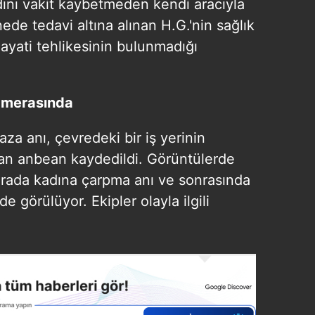
dını vakit kaybetmeden kendi aracıyla
de tedavi altına alınan H.G.'nin sağlık
yati tehlikesinin bulunmadığı
amerasında
za anı, çevredeki bir iş yerinin
dan anbean kaydedildi. Görüntülerde
ırada kadına çarpma anı ve sonrasında
e görülüyor. Ekipler olayla ilgili