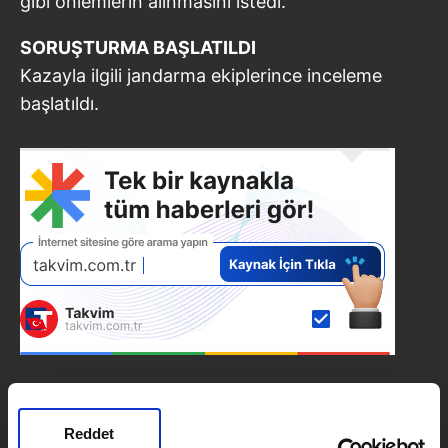
gibi önlemlerin alınmasını istedi.
SORUŞTURMA BAŞLATILDI
Kazayla ilgili jandarma ekiplerince inceleme
başlatıldı.
SONRAKİ HABER
Reddet
Fethiye Babadağ’da paraşüt