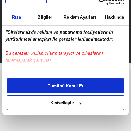
faciası! Rus pilot hayatını
kaybetti
Rıza
Bilgiler
Reklam Ayarları
Hakkında
ÖNCEKİ HABER
Adıyaman’da yumruklar konuştu!
"Sitelerimizde reklam ve pazarlama faaliyetlerinin
Kavgada 5 kişi yaralandı
yürütülmesi amaçları ile çerezler kullanılmaktadır.
Bu çerezler, kullanıcıların tarayıcı ve cihazlarını
tanımlayarak çalışırlar.
Bu çerezlere izin vermeniz halinde sizlere özel
kişiselleştirilmiş reklamlar sunabilir, sayfalarımızda sizlere
Tümünü Kabul Et
daha iyi reklam deneyimi yaşatabiliriz. Bunu yaparken
amacımızın size daha iyi bir reklam deneyimi sunmak
olduğunu ve sizlere en iyi içerikleri sunabilmek adına
Kişiselleştir
elimizden gelen çabayı gösterdiğimizi ve bu noktada,
reklamların maliyetlerimizi karşılamak noktasında tek gelir
kalemimiz olduğunu sizlere hatırlatmak isteriz.