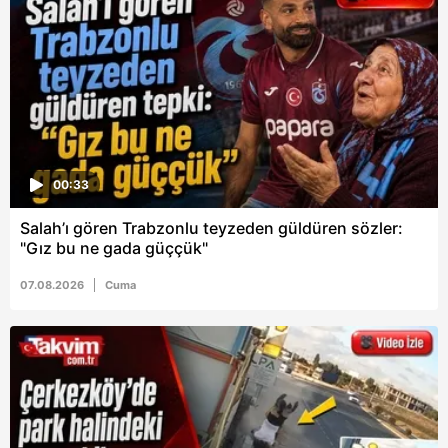
00:33
Salah’ı gören Trabzonlu teyzeden güldüren sözler:
"Gız bu ne gada güççük"
07.08.2026
Cuma