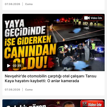
07.08.2026
Cuma
6698 sayılı Kişisel Verilerin Korunması Kanunu uyarınca
hazırlanmış Aydınlatma Metnimizi okumak ve sitemizde
ilgili mevzuata uygun olarak kullanılan çerezlerle ilgili bilgi
almak için lütfen
tıklayınız
.
02:35
Nevşehir'de otomobilin çarptığı otel çalışanı Tansu
Kaya hayatını kaybetti: O anlar kamerada
07.08.2026
Cuma