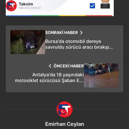
SONRAKİ HABER
Bursa'da otomobil dereye
savruldu sürücü aracı bırakıp
gitti
ÖNCEKİ HABER
Antalya'da 18 yaşındaki
motosiklet sürücüsü Şaban Efe
Çavuş kazada hayatını kaybetti
Emirhan Ceylan