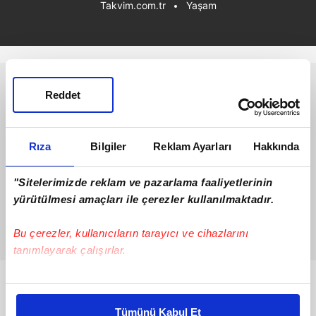
Takvim.com.tr
Yaşam
Reddet
Rıza
Bilgiler
Reklam Ayarları
Hakkında
"Sitelerimizde reklam ve pazarlama faaliyetlerinin
yürütülmesi amaçları ile çerezler kullanılmaktadır.
Bu çerezler, kullanıcıların tarayıcı ve cihazlarını
tanımlayarak çalışırlar.
Bu çerezlere izin vermeniz halinde sizlere özel
Bunlar da Var
kişiselleştirilmiş reklamlar sunabilir, sayfalarımızda sizlere
Tümünü Kabul Et