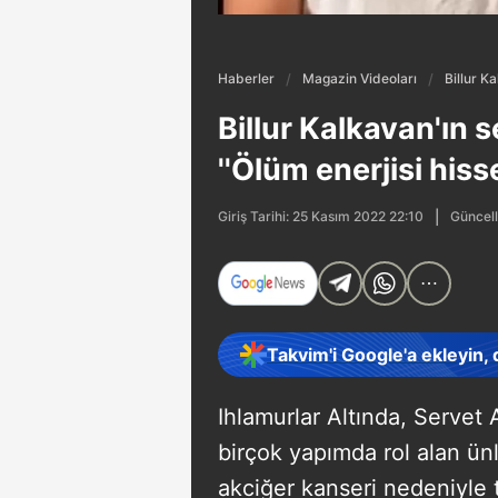
Haberler
Magazin Videoları
Billur K
Billur Kalkavan'ın s
''Ölüm enerjisi his
Güncell
Giriş Tarihi: 25 Kasım 2022 22:10
Takvim'i Google'a ekleyin,
Ihlamurlar Altında, Servet
birçok yapımda rol alan ün
akciğer kanseri nedeniyle 