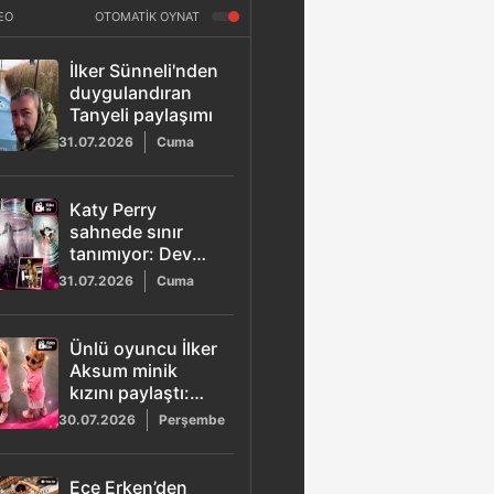
EO
OTOMATİK OYNAT
İlker Sünneli'nden
duygulandıran
Tanyeli paylaşımı
31.07.2026
Cuma
Katy Perry
sahnede sınır
tanımıyor: Dev
şişe konseptiyle
31.07.2026
Cuma
hayranlarını
büyüledi
Ünlü oyuncu İlker
Aksum minik
kızını paylaştı:
Sempatik halleri
30.07.2026
Perşembe
beğeni topladı
Ece Erken’den