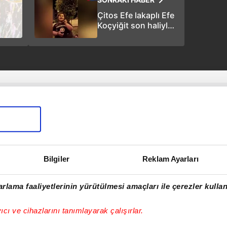
Çitos Efe lakaplı Efe
Koçyiğit son haliyle
şaşırttı!
Bilgiler
Reklam Ayarları
rlama faaliyetlerinin yürütülmesi amaçları ile çerezler kullan
yıcı ve cihazlarını tanımlayarak çalışırlar.