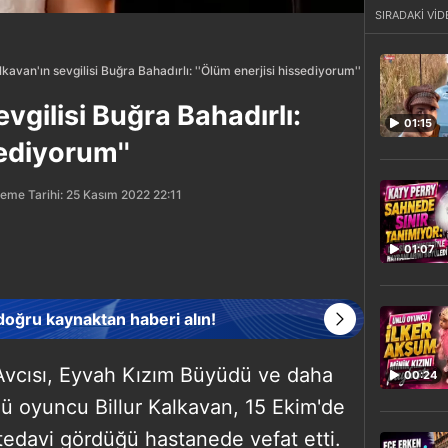
SIRADAKİ VİD
alkavan'ın sevgilisi Buğra Bahadırlı: ''Ölüm enerjisi hissediyorum''
evgilisi Buğra Bahadırlı:
01:15
sediyorum''
eme Tarihi: 25 Kasım 2022 22:11
01:07
 doğru kaynaktan haberi alın!
 Avcısı, Eyvah Kızım Büyüdü ve daha
00:24
lü oyuncu Billur Kalkavan, 15 Ekim'de
tedavi gördüğü hastanede vefat etti.