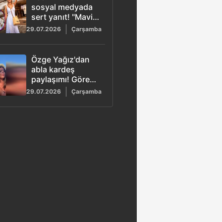
sosyal medyada
sert yanıt! "Mavi
don" yorumu olay
29.07.2026
Çarşamba
oldu
Özge Yağız'dan
abla kardeş
paylaşımı! Gören
"ikiz gibiler"
29.07.2026
Çarşamba
demeden
geçemedi