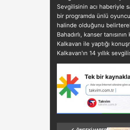
Sevgilisinin acı haberiyle 
bir programda ünlü oyuncu
halinde olduğunu belirter
Bahadırlı, kanser tanısını
Kalkavan ile yaptığı konuşma
Kalkavan'ın 14 yıllık sevgili
ÖNCEKİ HABER