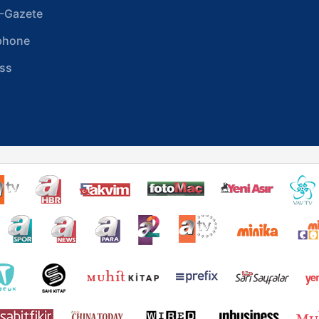
-Gazete
phone
ss