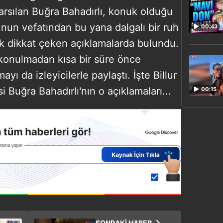
sarsılan Buğra Bahadırlı, konuk olduğu
nun vefatından bu yana dalgalı bir ruh
00:43
ek dikkat çeken açıklamalarda bulundu.
n konulmadan kısa bir süre önce
yı da izleyicilerle paylaştı. İşte Billur
si Buğra Bahadırlı'nın o açıklamaları...
00:15
SONRAKİ HABER