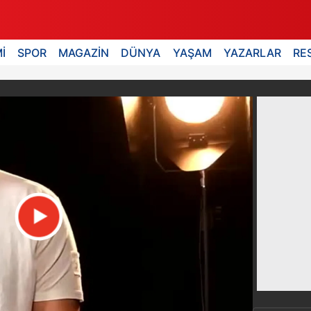
İ
SPOR
MAGAZİN
DÜNYA
YAŞAM
YAZARLAR
RE