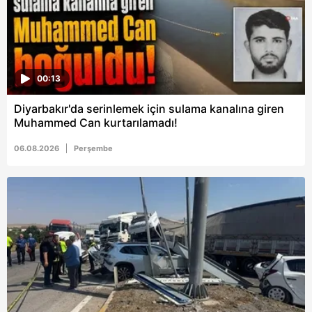
almak için lütfen
tıklayınız
.
00:13
Diyarbakır'da serinlemek için sulama kanalına giren
Muhammed Can kurtarılamadı!
06.08.2026
Perşembe