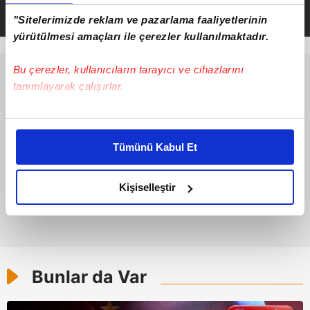
"Sitelerimizde reklam ve pazarlama faaliyetlerinin
yürütülmesi amaçları ile çerezler kullanılmaktadır.
Bu çerezler, kullanıcıların tarayıcı ve cihazlarını
tanımlayarak çalışırlar.
Bu çerezlere izin vermeniz halinde sizlere özel
kişiselleştirilmiş reklamlar sunabilir, sayfalarımızda sizlere
Tümünü Kabul Et
daha iyi reklam deneyimi yaşatabiliriz. Bunu yaparken
amacımızın size daha iyi bir reklam deneyimi sunmak
olduğunu ve sizlere en iyi içerikleri sunabilmek adına
Kişiselleştir
elimizden gelen çabayı gösterdiğimizi ve bu noktada,
reklamların maliyetlerimizi karşılamak noktasında tek gelir
kalemimiz olduğunu sizlere hatırlatmak isteriz.
Her halükârda, kullanıcılar, bu çerezlere izin vermedikleri
Bunlar da Var
takdirde, kullanıcılara hedefli reklamlar
gösterilmeyecektir."