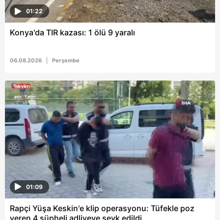
01:22
Konya'da TIR kazası: 1 ölü 9 yaralı
06.08.2026
Perşembe
01:09
Rapçi Yüşa Keskin'e klip operasyonu: Tüfekle poz
veren 4 şüpheli adliyeye sevk edildi