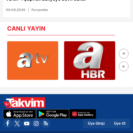
06.08.2026
Perşembe
CANLI YAYIN
Üye Girişi
Üye Ol