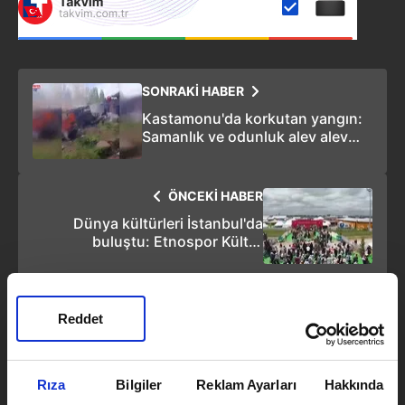
SONRAKİ HABER
Kastamonu'da korkutan yangın:
Samanlık ve odunluk alev alev
yandı!
ÖNCEKİ HABER
Dünya kültürleri İstanbul'da
buluştu: Etnospor Kültür
Festivali'ne rekor katılım
Reddet
Serkan Cortaoğlu
Rıza
Bilgiler
Reklam Ayarları
Hakkında
Takvim.com.tr
Haber