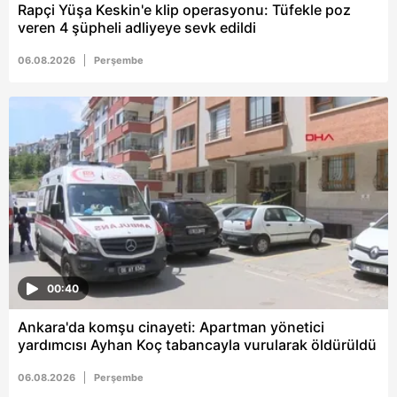
vasıtasıyla belirleyebilirsiniz. Çerezlere ilişkin detaylı bilgi
Rapçi Yüşa Keskin'e klip operasyonu: Tüfekle poz
için Ayarlar butonuna tıklayabilir,
Çerez Bilgilendirme
veren 4 şüpheli adliyeye sevk edildi
Metnimizi
ziyaret edebilirsiniz.
06.08.2026
Perşembe
6698 sayılı Kişisel Verilerin Korunması Kanunu uyarınca
hazırlanmış Aydınlatma Metnimizi okumak ve sitemizde
ilgili mevzuata uygun olarak kullanılan çerezlerle ilgili bilgi
almak için lütfen
tıklayınız
.
00:40
Ankara'da komşu cinayeti: Apartman yönetici
yardımcısı Ayhan Koç tabancayla vurularak öldürüldü
06.08.2026
Perşembe