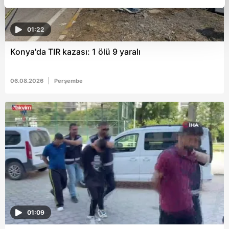
reklamların maliyetlerimizi karşılamak noktasında tek gelir
kalemimiz olduğunu sizlere hatırlatmak isteriz.
01:22
Her halükârda, kullanıcılar, bu çerezlere izin vermedikleri
Konya'da TIR kazası: 1 ölü 9 yaralı
takdirde, kullanıcılara hedefli reklamlar
gösterilmeyecektir."
06.08.2026
Perşembe
Sizlere daha iyi bir hizmet sunabilmek için İnternet
Sitemizde kendimize ve üçüncü kişilere ait çerezler
kullanılmaktadır. Bu çerezler vasıtasıyla çeşitli kişisel
verileriniz işlenmekte olup gerekli olan çerezler bilgi
toplumu hizmetlerinin sunulması amacıyla
kullanılmaktadır. Diğer çerezler, sitemizin daha işlevsel
kılınması ve kişiselleştirilmesi ve sizlere yönelik
reklam/pazarlama faaliyetlerinin yapılması, amaçlarıyla
sınırlı olarak açık rızanız dahilinde kullanılacaktır.
01:09
Çerezlere ilişkin tercihlerinizi aşağıda yer alan panel