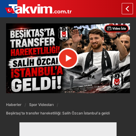
Haberler
Spor Videoları
Beşiktaş'ta transfer hareketliliği: Salih Özcan İstanbul'a geldi