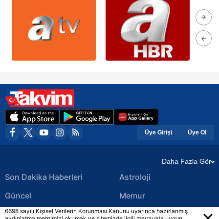
Üye Girişi
Üye Ol
Daha Fazla Gör
Son Dakika Haberleri
Astroloji
Güncel
Memur
6698 sayılı Kişisel Verilerin Korunması Kanunu uyarınca hazırlanmış
Ekonomi Haberleri
Yerel Haberler
aydınlatma metnimizi okumak ve sitemizde ilgili mevzuata uygun