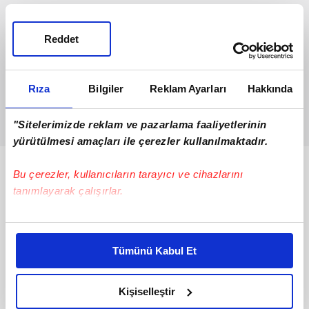
Reddet
Rıza
Bilgiler
Reklam Ayarları
Hakkında
"Sitelerimizde reklam ve pazarlama faaliyetlerinin
yürütülmesi amaçları ile çerezler kullanılmaktadır.
Bunlar da Var
Bu çerezler, kullanıcıların tarayıcı ve cihazlarını
tanımlayarak çalışırlar.
Bu çerezlere izin vermeniz halinde sizlere özel
kişiselleştirilmiş reklamlar sunabilir, sayfalarımızda sizlere
Tümünü Kabul Et
daha iyi reklam deneyimi yaşatabiliriz. Bunu yaparken
amacımızın size daha iyi bir reklam deneyimi sunmak
olduğunu ve sizlere en iyi içerikleri sunabilmek adına
Kişiselleştir
elimizden gelen çabayı gösterdiğimizi ve bu noktada,