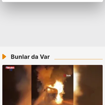
reklamların maliyetlerimizi karşılamak noktasında tek gelir
kalemimiz olduğunu sizlere hatırlatmak isteriz.
Her halükârda, kullanıcılar, bu çerezlere izin vermedikleri
takdirde, kullanıcılara hedefli reklamlar
gösterilmeyecektir."
Sizlere daha iyi bir hizmet sunabilmek için İnternet
Sitemizde kendimize ve üçüncü kişilere ait çerezler
kullanılmaktadır. Bu çerezler vasıtasıyla çeşitli kişisel
Bunlar da Var
verileriniz işlenmekte olup gerekli olan çerezler bilgi
toplumu hizmetlerinin sunulması amacıyla
kullanılmaktadır. Diğer çerezler, sitemizin daha işlevsel
kılınması ve kişiselleştirilmesi ve sizlere yönelik
reklam/pazarlama faaliyetlerinin yapılması, amaçlarıyla
sınırlı olarak açık rızanız dahilinde kullanılacaktır.
Çerezlere ilişkin tercihlerinizi aşağıda yer alan panel
vasıtasıyla belirleyebilirsiniz. Çerezlere ilişkin detaylı bilgi