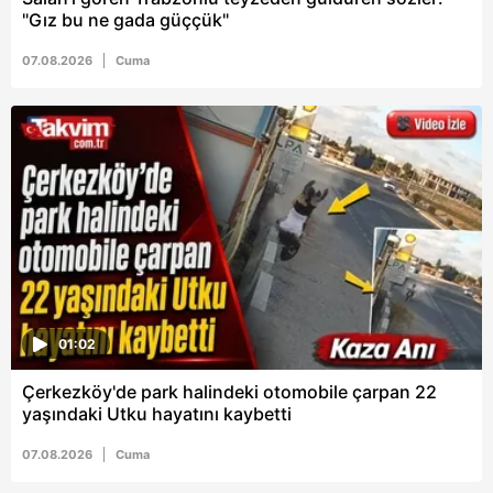
"Gız bu ne gada güççük"
07.08.2026
Cuma
01:02
Çerkezköy'de park halindeki otomobile çarpan 22
yaşındaki Utku hayatını kaybetti
07.08.2026
Cuma