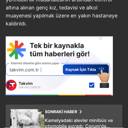
altına alınan genç kız, tedavisi ve alkol
muayenesi yapılmak üzere en yakın hastaneye
kaldırıldı.
SONRAKİ HABER
Kamelyadaki alevler minibüs ve
otomobile sıçradı: Çorum'da