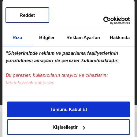
hareketli dakikalar!
Reddet
ÖNCEKİ HABER
AVM'de korku dolu anlar! Bıçaklı
kavgada 2 kişi yaralandı
Rıza
Bilgiler
Reklam Ayarları
Hakkında
"Sitelerimizde reklam ve pazarlama faaliyetlerinin
yürütülmesi amaçları ile çerezler kullanılmaktadır.
Bu çerezler, kullanıcıların tarayıcı ve cihazlarını
Serkan Cortaoğlu
tanımlayarak çalışırlar.
Takvim.com.tr
Haber
Bu çerezlere izin vermeniz halinde sizlere özel
kişiselleştirilmiş reklamlar sunabilir, sayfalarımızda sizlere
Tümünü Kabul Et
daha iyi reklam deneyimi yaşatabiliriz. Bunu yaparken
amacımızın size daha iyi bir reklam deneyimi sunmak
olduğunu ve sizlere en iyi içerikleri sunabilmek adına
Kişiselleştir
elimizden gelen çabayı gösterdiğimizi ve bu noktada,