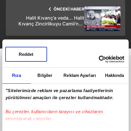
ÖNCEKİ HABER
Halit Kıvanç'a veda... Halit
Kıvanç Zincirlikuyu Camii'nde
kılınan cenaze namazı sonrası
son yolculuğuna uğurlandı
Reddet
Rıza
Bilgiler
Reklam Ayarları
Hakkında
"Sitelerimizde reklam ve pazarlama faaliyetlerinin
yürütülmesi amaçları ile çerezler kullanılmaktadır.
Bu çerezler, kullanıcıların tarayıcı ve cihazlarını
tanımlayarak çalışırlar.