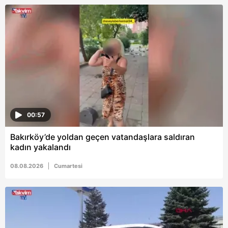
kılınması ve kişiselleştirilmesi ve sizlere yönelik
reklam/pazarlama faaliyetlerinin yapılması, amaçlarıyla
sınırlı olarak açık rızanız dahilinde kullanılacaktır.
Çerezlere ilişkin tercihlerinizi aşağıda yer alan panel
vasıtasıyla belirleyebilirsiniz. Çerezlere ilişkin detaylı bilgi
için Ayarlar butonuna tıklayabilir,
Çerez Bilgilendirme
Metnimizi
ziyaret edebilirsiniz.
00:57
6698 sayılı Kişisel Verilerin Korunması Kanunu uyarınca
hazırlanmış Aydınlatma Metnimizi okumak ve sitemizde
Bakırköy’de yoldan geçen vatandaşlara saldıran
ilgili mevzuata uygun olarak kullanılan çerezlerle ilgili bilgi
kadın yakalandı
almak için lütfen
tıklayınız
.
08.08.2026
Cumartesi