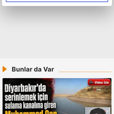
elimizden gelen çabayı gösterdiğimizi ve bu noktada,
reklamların maliyetlerimizi karşılamak noktasında tek gelir
kalemimiz olduğunu sizlere hatırlatmak isteriz.
Her halükârda, kullanıcılar, bu çerezlere izin vermedikleri
takdirde, kullanıcılara hedefli reklamlar
gösterilmeyecektir."
Sizlere daha iyi bir hizmet sunabilmek için İnternet
Sitemizde kendimize ve üçüncü kişilere ait çerezler
kullanılmaktadır. Bu çerezler vasıtasıyla çeşitli kişisel
Bunlar da Var
verileriniz işlenmekte olup gerekli olan çerezler bilgi
toplumu hizmetlerinin sunulması amacıyla
kullanılmaktadır. Diğer çerezler, sitemizin daha işlevsel
kılınması ve kişiselleştirilmesi ve sizlere yönelik
reklam/pazarlama faaliyetlerinin yapılması, amaçlarıyla
sınırlı olarak açık rızanız dahilinde kullanılacaktır.
Çerezlere ilişkin tercihlerinizi aşağıda yer alan panel