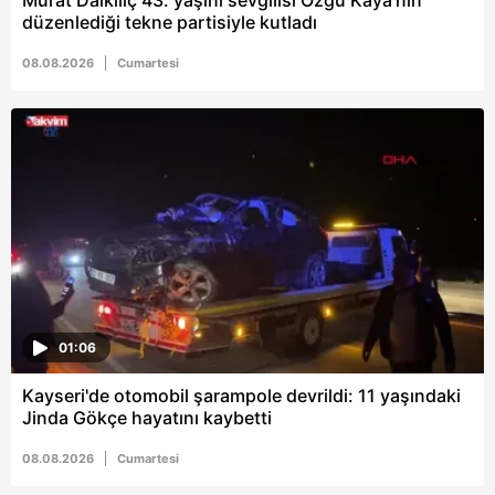
Murat Dalkılıç 43. yaşını sevgilisi Özgü Kaya'nın
düzenlediği tekne partisiyle kutladı
08.08.2026
Cumartesi
01:06
Kayseri'de otomobil şarampole devrildi: 11 yaşındaki
Jinda Gökçe hayatını kaybetti
08.08.2026
Cumartesi