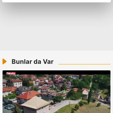
reklamların maliyetlerimizi karşılamak noktasında tek gelir
kalemimiz olduğunu sizlere hatırlatmak isteriz.
Her halükârda, kullanıcılar, bu çerezlere izin vermedikleri
takdirde, kullanıcılara hedefli reklamlar
gösterilmeyecektir."
Sizlere daha iyi bir hizmet sunabilmek için İnternet
Sitemizde kendimize ve üçüncü kişilere ait çerezler
kullanılmaktadır. Bu çerezler vasıtasıyla çeşitli kişisel
Bunlar da Var
verileriniz işlenmekte olup gerekli olan çerezler bilgi
toplumu hizmetlerinin sunulması amacıyla
kullanılmaktadır. Diğer çerezler, sitemizin daha işlevsel
kılınması ve kişiselleştirilmesi ve sizlere yönelik
reklam/pazarlama faaliyetlerinin yapılması, amaçlarıyla
sınırlı olarak açık rızanız dahilinde kullanılacaktır.
Çerezlere ilişkin tercihlerinizi aşağıda yer alan panel
vasıtasıyla belirleyebilirsiniz. Çerezlere ilişkin detaylı bilgi