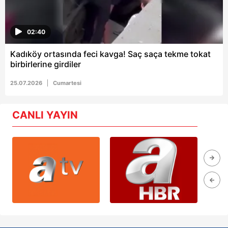
02:40
Kadıköy ortasında feci kavga! Saç saça tekme tokat
birbirlerine girdiler
25.07.2026
Cumartesi
CANLI YAYIN