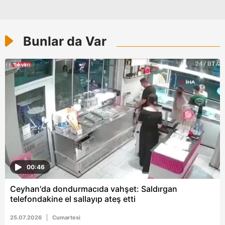
kılınması ve kişiselleştirilmesi ve sizlere yönelik
reklam/pazarlama faaliyetlerinin yapılması, amaçlarıyla
sınırlı olarak açık rızanız dahilinde kullanılacaktır.
Bunlar da Var
Çerezlere ilişkin tercihlerinizi aşağıda yer alan panel
vasıtasıyla belirleyebilirsiniz. Çerezlere ilişkin detaylı bilgi
için Ayarlar butonuna tıklayabilir,
Çerez Bilgilendirme
Metnimizi
ziyaret edebilirsiniz.
6698 sayılı Kişisel Verilerin Korunması Kanunu uyarınca
hazırlanmış Aydınlatma Metnimizi okumak ve sitemizde
ilgili mevzuata uygun olarak kullanılan çerezlerle ilgili bilgi
almak için lütfen
tıklayınız
.
00:46
Ceyhan'da dondurmacıda vahşet: Saldırgan
telefondakine el sallayıp ateş etti
25.07.2026
Cumartesi