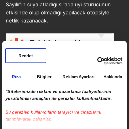
Sayılır'ın suya atladığı sırada uyuşturucunun
etkisinde olup olmadığı yapılacak otopsiyle
netlik kazanacak.
Reddet
Rıza
Bilgiler
Reklam Ayarları
Hakkında
"Sitelerimizde reklam ve pazarlama faaliyetlerinin
yürütülmesi amaçları ile çerezler kullanılmaktadır.
SONRAKİ HABER
Bu çerezler, kullanıcıların tarayıcı ve cihazlarını
Piyasaların gözü Merkez
tanımlayarak çalışırlar.
Bankası'nın faiz kararında!