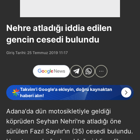
Nehre atladığı iddia edilen
gencin cesedi bulundu
Giriş Tarihi: 25 Temmuz 2019 11:17
Takvim'i Google'a ekleyin, doğru kaynaktan
haberi alın!
Adana'da dün motosikletiyle geldiği
köprüden Seyhan Nehri'ne atladığı öne
sürülen Fazıl Sayılır'ın (35) cesedi bulundu.