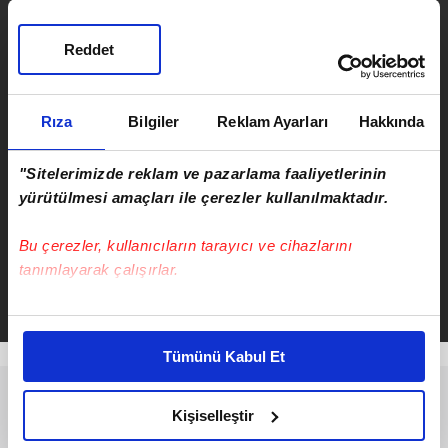
Reddet
ÖNCEKİ HABER
Lunaparkta korku dolu anlar:
Arızalanan Rollercoaster'da
Rıza
Bilgiler
Reklam Ayarları
Hakkında
mahsur kaldılar
"Sitelerimizde reklam ve pazarlama faaliyetlerinin
yürütülmesi amaçları ile çerezler kullanılmaktadır.
Bu çerezler, kullanıcıların tarayıcı ve cihazlarını
Serkan Cortaoğlu
tanımlayarak çalışırlar.
Takvim.com.tr
Haber
Bu çerezlere izin vermeniz halinde sizlere özel
kişiselleştirilmiş reklamlar sunabilir, sayfalarımızda sizlere
Tümünü Kabul Et
daha iyi reklam deneyimi yaşatabiliriz. Bunu yaparken
amacımızın size daha iyi bir reklam deneyimi sunmak
olduğunu ve sizlere en iyi içerikleri sunabilmek adına
Kişiselleştir
elimizden gelen çabayı gösterdiğimizi ve bu noktada,