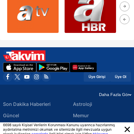
Üye Girişi
Üye Ol
Daha Fazla Gör
Son Dakika Haberleri
Astroloji
Güncel
Memur
6698 sayılı Kişisel Verilerin Korunması Kanunu uyarınca hazırlanmış
Ekonomi Haberleri
Yerel Haberler
aydınlatma metnimizi okumak ve sitemizde ilgili mevzuata uygun
olarak kullanılan
çerezlerle
ilgili bilgi almak için lütfen
tıklayınız.