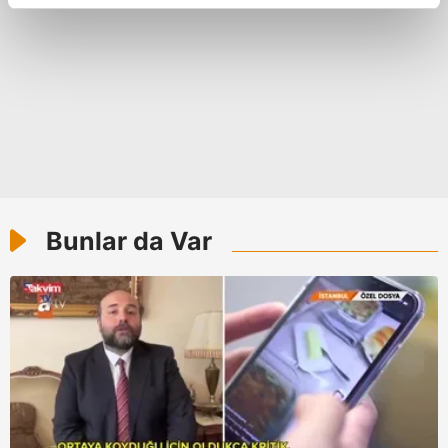
reklamların maliyetlerimizi karşılamak noktasında tek gelir
kalemimiz olduğunu sizlere hatırlatmak isteriz.
Her halükârda, kullanıcılar, bu çerezlere izin vermedikleri
takdirde, kullanıcılara hedefli reklamlar
gösterilmeyecektir."
Sizlere daha iyi bir hizmet sunabilmek için İnternet
Sitemizde kendimize ve üçüncü kişilere ait çerezler
kullanılmaktadır. Bu çerezler vasıtasıyla çeşitli kişisel
Bunlar da Var
verileriniz işlenmekte olup gerekli olan çerezler bilgi
toplumu hizmetlerinin sunulması amacıyla
kullanılmaktadır. Diğer çerezler, sitemizin daha işlevsel
kılınması ve kişiselleştirilmesi ve sizlere yönelik
reklam/pazarlama faaliyetlerinin yapılması, amaçlarıyla
sınırlı olarak açık rızanız dahilinde kullanılacaktır.
Çerezlere ilişkin tercihlerinizi aşağıda yer alan panel
vasıtasıyla belirleyebilirsiniz. Çerezlere ilişkin detaylı bilgi