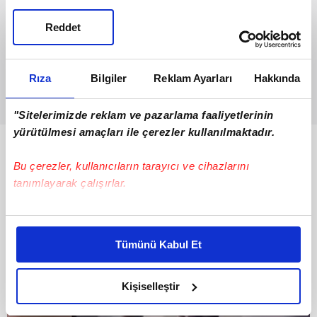
Reddet
Rıza
Bilgiler
Reklam Ayarları
Hakkında
"Sitelerimizde reklam ve pazarlama faaliyetlerinin
yürütülmesi amaçları ile çerezler kullanılmaktadır.
Bunlar da Var
Bu çerezler, kullanıcıların tarayıcı ve cihazlarını
tanımlayarak çalışırlar.
Bu çerezlere izin vermeniz halinde sizlere özel
kişiselleştirilmiş reklamlar sunabilir, sayfalarımızda sizlere
Tümünü Kabul Et
daha iyi reklam deneyimi yaşatabiliriz. Bunu yaparken
amacımızın size daha iyi bir reklam deneyimi sunmak
olduğunu ve sizlere en iyi içerikleri sunabilmek adına
Kişiselleştir
elimizden gelen çabayı gösterdiğimizi ve bu noktada,