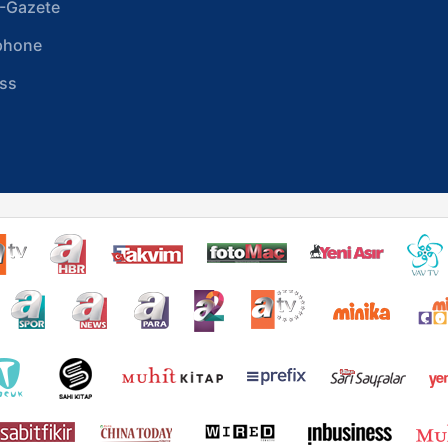
-Gazete
phone
ss