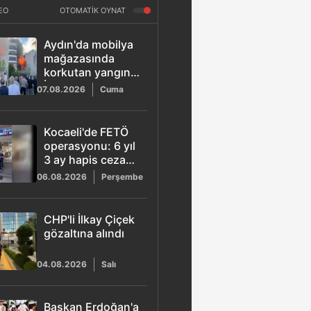
EO
OTOMATİK OYNAT
Aydın'da mobilya
mağazasında
korkutan yangın:
İtfaiye ekipleri 2
07.08.2026
Cuma
saatte kontrol
altına aldı
Kocaeli'de FETÖ
operasyonu: 6 yıl
3 ay hapis cezası
bulunan ihraç
06.08.2026
Perşembe
kıdemli albay
yakalandı
CHP'li İlkay Çiçek
gözaltına alındı
04.08.2026
Salı
Başkan Erdoğan'a