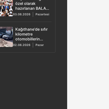
özel olarak
hazırlanan BALA
şarkısı yayımlandı
03.08.2026
Pazartesi
Kağıthane'de sıfır
kilometre
otomobillerin
üzerine duvar
02.08.2026
Pazar
çöktü