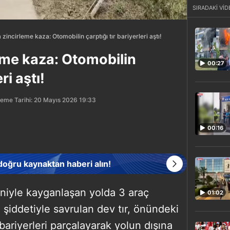
SIRADAKİ VİD
 zincirleme kaza: Otomobilin çarptığı tır bariyerleri aştı!
eme kaza: Otomobilin
00:27
ri aştı!
eme Tarihi: 20 Mayıs 2026 19:33
00:16
 doğru kaynaktan haberi alın!
niyle kayganlaşan yolda 3 araç
01:02
n şiddetiyle savrulan dev tır, önündeki
riyerleri parçalayarak yolun dışına