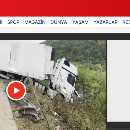
İ
SPOR
MAGAZİN
DÜNYA
YAŞAM
YAZARLAR
RE