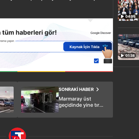
04:55
01:38
SONRAKİ HABER
Marmaray üst
geçidinde yine tır
faciası! Devrilen tır
ortalığı savaş alanına
çevirdi