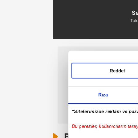
Se
Tak
Reddet
Rıza
"Sitelerimizde reklam ve paza
Bu çerezler, kullanıcıların tara
Bunlar da Var