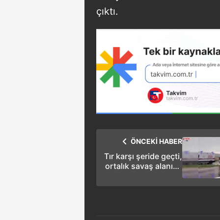
çıktı.
ÖNCEKİ HABER
Tır karşı şeride geçti,
ortalık savaş alanına
döndü : 11 yaralı