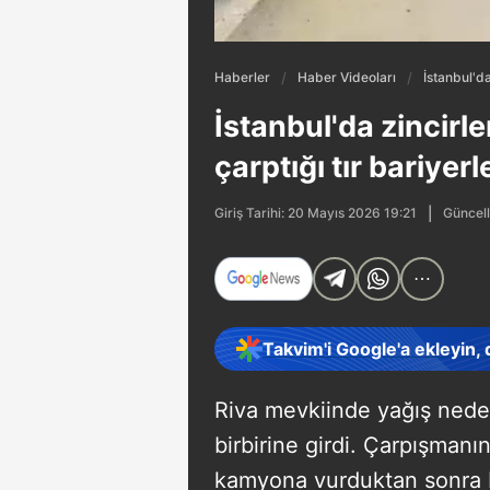
Haberler
Haber Videoları
İstanbul'da
İstanbul'da zincirl
çarptığı tır bariyerle
Güncell
Giriş Tarihi: 20 Mayıs 2026 19:21
Takvim'i Google'a ekleyin,
Riva mevkiinde yağış nede
birbirine girdi. Çarpışmanı
kamyona vurduktan sonra ba