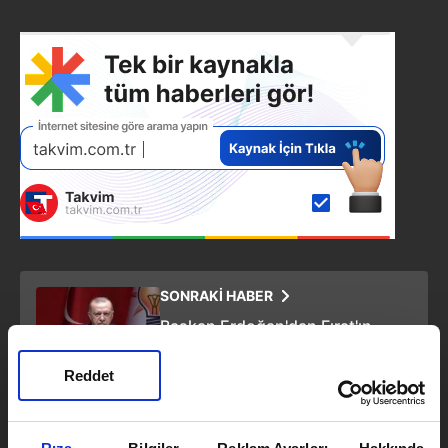
SONRAKİ HABER
Başkan Erdoğan'dan Fırat'ın
doğusuna harekat mesajı: Terör
koridorunu paramparça etmekte
Reddet
kararlıyız
ÖNCEKİ HABER
Teslim olan teröristen İHA ve