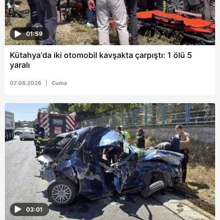
01:59
Kütahya'da iki otomobil kavşakta çarpıştı: 1 ölü 5
yaralı
07.08.2026
Cuma
03:01