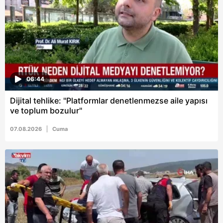
ilgili mevzuata uygun olarak kullanılan çerezlerle ilgili bilgi
almak için lütfen
tıklayınız
.
06:44
Dijital tehlike: "Platformlar denetlenmezse aile yapısı
ve toplum bozulur"
07.08.2026
Cuma