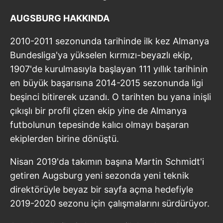
AUGSBURG HAKKINDA
2010-2011 sezonunda tarihinde ilk kez Almanya
Bundesliga'ya yükselen kırmızı-beyazlı ekip,
1907'de kurulmasıyla başlayan 111 yıllık tarihinin
en büyük başarısına 2014-2015 sezonunda ligi
beşinci bitirerek uzandı. O tarihten bu yana inişli
çıkışlı bir profil çizen ekip yine de Almanya
futbolunun tepesinde kalıcı olmayı başaran
ekiplerden birine dönüştü.
Nisan 2019'da takımın başına Martin Schmidt'i
getiren Augsburg yeni sezonda yeni teknik
direktörüyle beyaz bir sayfa açma hedefiyle
2019-2020 sezonu için çalışmalarını sürdürüyor.