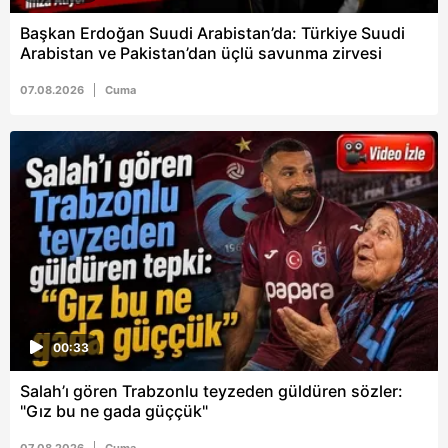
Başkan Erdoğan Suudi Arabistan’da: Türkiye Suudi
Arabistan ve Pakistan’dan üçlü savunma zirvesi
07.08.2026
Cuma
00:33
Salah’ı gören Trabzonlu teyzeden güldüren sözler:
"Gız bu ne gada güççük"
07.08.2026
Cuma