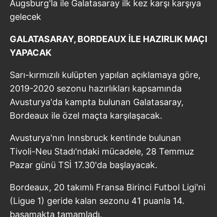
Augsburg'la ile Galatasaray ilk kez karşı karşıya
gelecek
GALATASARAY, BORDEAUX İLE HAZIRLIK MAÇI
YAPACAK
Sarı-kırmızılı kulüpten yapılan açıklamaya göre,
2019-2020 sezonu hazırlıkları kapsamında
Avusturya'da kampta bulunan Galatasaray,
Bordeaux ile özel maçta karşılaşacak.
Avusturya'nın Innsbruck kentinde bulunan
Tivoli-Neu Stadı'ndaki mücadele, 28 Temmuz
Pazar günü TSİ 17.30'da başlayacak.
Bordeaux, 20 takımlı Fransa Birinci Futbol Ligi'ni
(Ligue 1) geride kalan sezonu 41 puanla 14.
basamakta tamamladı.