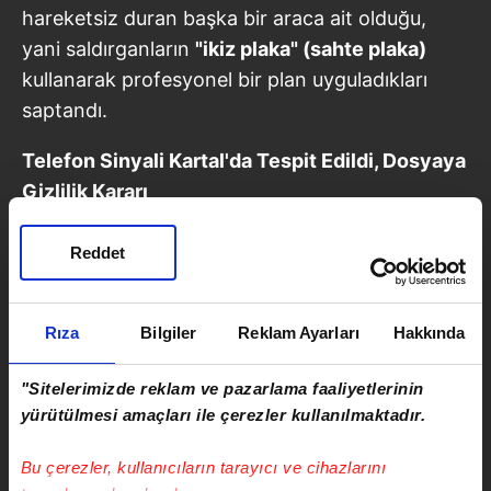
hareketsiz duran başka bir araca ait olduğu,
yani saldırganların
"ikiz plaka" (sahte plaka)
kullanarak profesyonel bir plan uyguladıkları
saptandı.
Telefon Sinyali Kartal'da Tespit Edildi, Dosyaya
Gizlilik Kararı
Halk TV yayınına bağlanan acılı eş Ayşe Karaal,
Reddet
hiçbir husumetlerinin olmadığını belirterek eşinin
dürüstlüğüyle tanındığını vurguladı. Eşinin
telefonundan son olarak
Kartal civarındaki açık
Rıza
Bilgiler
Reklam Ayarları
Hakkında
bir araziden sinyal alındığını
açıklayan acılı eş,
"Sitelerimizde reklam ve pazarlama faaliyetlerinin
polisin arama çalışmalarını o bölgede
yürütülmesi amaçları ile çerezler kullanılmaktadır.
yoğunlaştırdığını söyledi. Diğer yandan, olayın
hassasiyeti ve soruşturmanın selameti açısından
Bu çerezler, kullanıcıların tarayıcı ve cihazlarını
dosyaya gizlilik kararı getirildiği
öğrenildi.