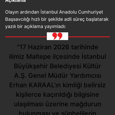
Açıklama
Olayın ardından İstanbul Anadolu Cumhuriyet
Başsavcılığı hızlı bir şekilde adli süreç başlatarak
yazılı bir açıklama yayımladı:
"17 Haziran 2026 tarihinde
ilimiz Maltepe ilçesinde İstanbul
Büyükşehir Belediyesi Kültür
A.Ş. Genel Müdür Yardımcısı
Erhan KARAAL'ın kimliği belirsiz
kişilerce kaçırıldığı bilgisine
ulaşılması üzerine mağdurun
bulunması ve şüphelilerin