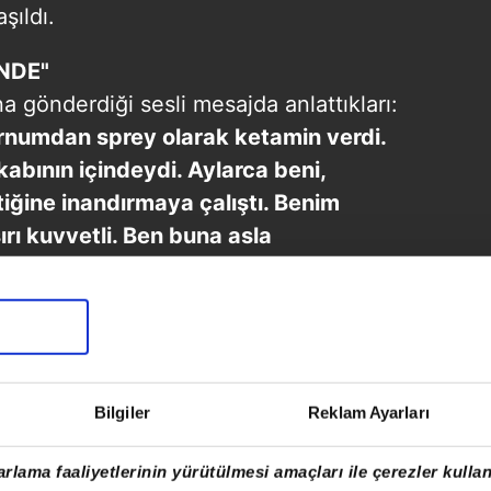
şıldı.
İNDE"
na gönderdiği sesli mesajda anlattıkları:
rnumdan sprey olarak ketamin verdi.
abının içindeydi. Aylarca beni,
ğine inandırmaya çalıştı. Benim
ı kuvvetli. Ben buna asla
e kafam iyi olduğunda bana bunu
nslarda ben oturup bu adamla kavga
diye kavga ediyordum. Bana bağımlılık
 Ailem araştırdı, vermek istemediler.
Bu ilaç şart, kızınız intiharın eşiğinde'
Bilgiler
Reklam Ayarları
 ilacı aldı. Çünkü korkmuşlardı. Bu
ılması lazımmış. Ben onun dediğine göre
rlama faaliyetlerinin yürütülmesi amaçları ile çerezler kullan