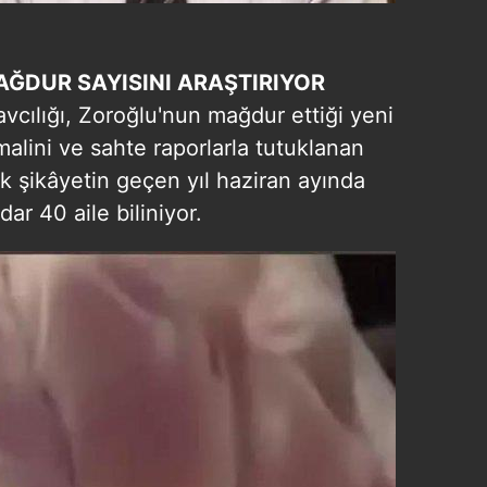
AĞDUR
SAYISINI
ARAŞTIRIYOR
cılığı, Zoroğlu'nun mağdur ettiği yeni
imalini ve sahte raporlarla tutuklanan
 İlk şikâyetin geçen yıl haziran ayında
ar 40 aile biliniyor.