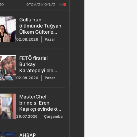
EO
OTOMATİK OYNAT
Güllü'nün
ölümünde Tuğyan
Ülkem Gülter'e
ağırlaştırılmış
02.08.2026
Pazar
müebbet hapis
talebi
FETÖ firarisi
Burkay
Karatepe'yi ele
veren görüntü!
02.08.2026
Pazar
MasterChef
birincisi Eren
Kaşıkçı evinde ölü
bulundu
29.07.2026
Çarşamba
AHBAP