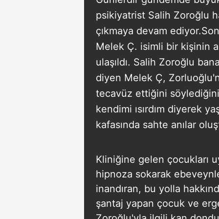
psikiyatrist Salih Zoroğlu
çıkmaya devam ediyor.Son 
Melek Ç. isimli bir kişinin 
ulaşıldı. Salih Zoroğlu ban
diyen Melek Ç, Zorluoğlu'
tecavüz ettiğini söylediğini
kendimi ısırdım diyerek ya
kafasında sahte anılar oluş
Kliniğine gelen çocukları
hipnoza sokarak ebeveynler
inandıran, bu yolla hakkın
şantaj yapan çocuk ve erge
Zoroğlu'yla ilgili kan don