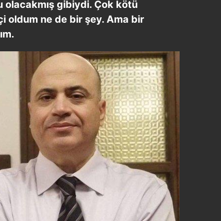
 olacakmış gibiydi. Çok kötü
 çerezlerle ilgili bilgi almak için lütfen
tıklayınız
.
 oldum ne de bir şey. Ama bir
ım.