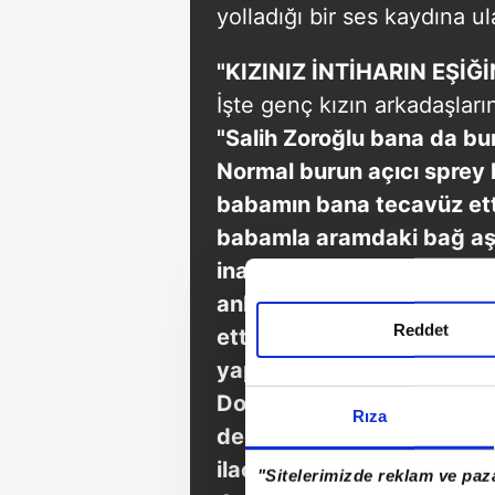
yolladığı bir ses kaydına ula
"KIZINIZ İNTİHARIN EŞİĞ
İşte genç kızın arkadaşları
"Salih Zoroğlu bana da bu
Normal burun açıcı sprey k
babamın bana tecavüz etti
babamla aramdaki bağ aşır
inanmadım. Her gittiğimd
anlattı. 2 saat süren sea
Reddet
ettim. 'Sen psikopatsın' 
yapan bir ilaç daha yazdı.
Doktora sordu ailem, o da '
Rıza
dedi. Ailem de mecburen o
ilaç 2 ay kullanılıp bırak
"Sitelerimizde reklam ve paza