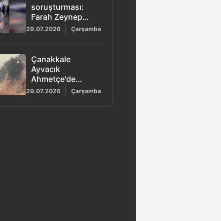
soruşturması:
Farah Zeynep
Abdullah ifadeye
29.07.2026
Çarşamba
çağrıldı! İşte
Babala TV
ofisinden yardım
Çanakkale
istediği
Ayvacık
konuşması
Ahmetçe'de
orman yangını
29.07.2026
Çarşamba