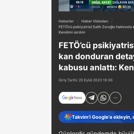
Haberler
Haber Videoları
FETÖ’cü psikiyatrist Salih Zoroğlu hakkında
Kendimi ısırdım
FETÖ’cü psikiyatris
kan donduran detay
kabusu anlattı: Ken
Giriş Tarihi: 20 Eylül 2023 19:36
Takvim'i Google'a ekleyin,
Günlerdir gündemde büyük 