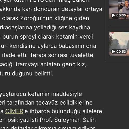
 hakkında kan donduran detaylar ortaya
00:35
olarak Zoroğlu'nun kliğine giden
arkadaşlarına yolladığı ses kaydına
a burun spreyi olarak ketamin verdi
nun kendisine aylarca babasının ona
00:53
 ifade etti. Terapi sonrası tuvalette
şadığı tramvayı anlatan genç kız,
turulduğunu belirtti.
 uyuşturucu ketamin maddesiyle
i tarafından tecavüz edildiklerine
da
CİMER
'e ihbarda bulunduğu ailelere
n psikiyatristi Prof. Süleyman Salih
duran detaylar çıkmaya devam ediyor.