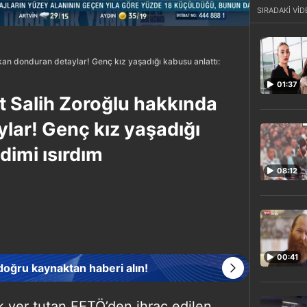
SIRADAKİ VİD
 kan donduran detaylar! Genç kız yaşadığı kabusu anlattı:
01:37
t Salih Zoroğlu hakkında
lar! Genç kız yaşadığı
dimi ısırdım
08:12
00:41
 doğru kaynaktan haberi alın!
yer tutan FETÖ’den ihraç edilen