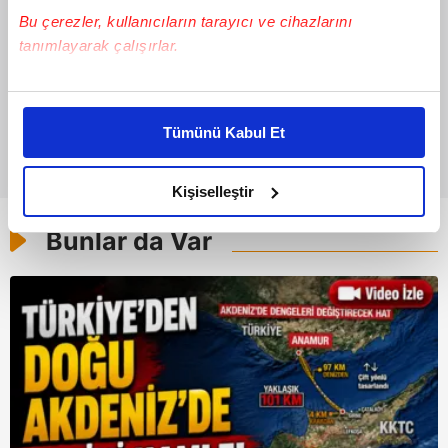
Bu çerezler, kullanıcıların tarayıcı ve cihazlarını
tanımlayarak çalışırlar.
Bu çerezlere izin vermeniz halinde sizlere özel
kişiselleştirilmiş reklamlar sunabilir, sayfalarımızda sizlere
Tümünü Kabul Et
daha iyi reklam deneyimi yaşatabiliriz. Bunu yaparken
amacımızın size daha iyi bir reklam deneyimi sunmak
olduğunu ve sizlere en iyi içerikleri sunabilmek adına
Kişiselleştir
elimizden gelen çabayı gösterdiğimizi ve bu noktada,
Bunlar da Var
reklamların maliyetlerimizi karşılamak noktasında tek gelir
kalemimiz olduğunu sizlere hatırlatmak isteriz.
Her halükârda, kullanıcılar, bu çerezlere izin vermedikleri
takdirde, kullanıcılara hedefli reklamlar
gösterilmeyecektir."
Sizlere daha iyi bir hizmet sunabilmek için İnternet
Sitemizde kendimize ve üçüncü kişilere ait çerezler