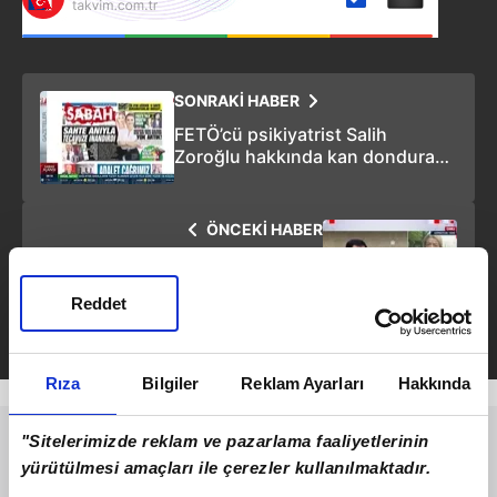
SONRAKİ HABER
FETÖ’cü psikiyatrist Salih
Zoroğlu hakkında kan donduran
detaylar! Genç kız yaşadığı
kabusu anlattı: Kendimi ısırdım
ÖNCEKİ HABER
Azerbaycan Karabağ
Operasyonu Son Durum:
Reddet
Karabağ'da antiterör operasyonu
başlatıldı! Kritik nokta Hankendi
Rıza
Bilgiler
Reklam Ayarları
Hakkında
"Sitelerimizde reklam ve pazarlama faaliyetlerinin
yürütülmesi amaçları ile çerezler kullanılmaktadır.