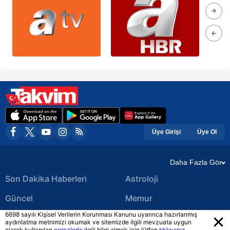
Üye Girişi
Üye Ol
Daha Fazla Gör
Son Dakika Haberleri
Astroloji
Güncel
Memur
6698 sayılı Kişisel Verilerin Korunması Kanunu uyarınca hazırlanmış
Ekonomi Haberleri
Yerel Haberler
aydınlatma metnimizi okumak ve sitemizde ilgili mevzuata uygun
olarak kullanılan
çerezlerle
ilgili bilgi almak için lütfen
tıklayınız.