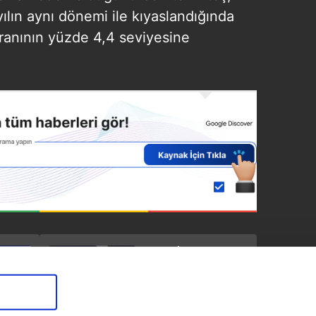
yılın aynı dönemi ile kıyaslandığında
oranının yüzde 4,4 seviyesine
SONRAKİ HABER
Trump'ın Türkiye'yi
ilgilendiren kritik S-
400 görüşmesi sona
erdi