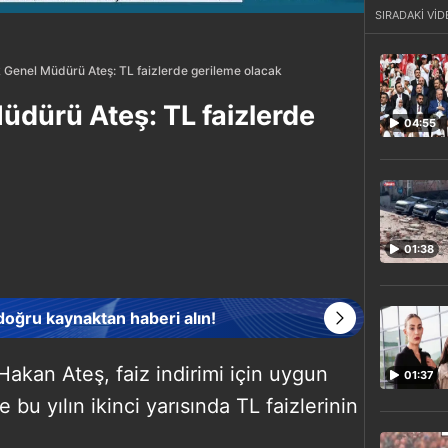
SIRADAKİ VİD
Genel Müdürü Ateş: TL faizlerde gerileme olacak
dürü Ateş: TL faizlerde
04:55
01:38
 doğru kaynaktan haberi alın!
kan Ateş, faiz indirimi için uygun
01:37
 bu yılın ikinci yarısında TL faizlerinin