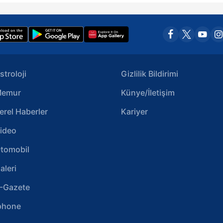
stroloji
Gizlilik Bildirimi
emur
Künye/İletişim
erel Haberler
Kariyer
ideo
tomobil
aleri
-Gazete
phone