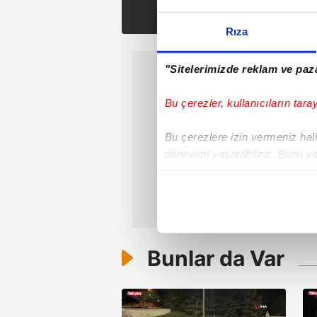
hangi ilde fiyat ne?
Rıza
"Sitelerimizde reklam ve paza
Bu çerezler, kullanıcıların tara
Bu çerezlere izin vermeniz halin
deneyimi yaşatabiliriz. Bunu y
içerikleri sunabilmek adına el
noktasında tek gelir kalemimiz 
Her halükârda, kullanıcılar, bu 
Bunlar da Var
Sizlere daha iyi bir hizmet sun
çerezler vasıtasıyla çeşitli kiş
amacıyla kullanılmaktadır. Diğer
reklam/pazarlama faaliyetlerinin