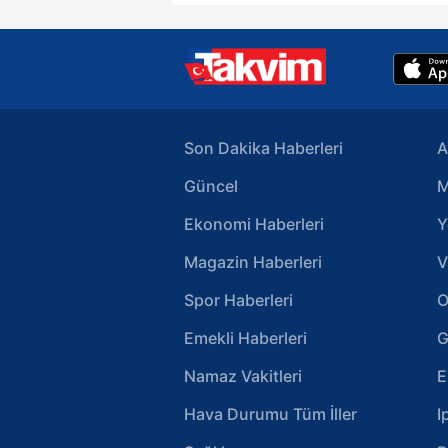
Son Dakika Haberleri
A
Güncel
M
Ekonomi Haberleri
Y
Magazin Haberleri
V
Spor Haberleri
O
Emekli Haberleri
G
Namaz Vakitleri
E
Hava Durumu Tüm İller
I