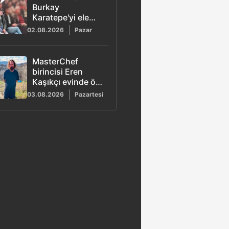
Burkay
Karatepe'yi ele
veren görüntü!
02.08.2026
Pazar
MasterChef
birincisi Eren
Kaşıkçı evinde ölü
bulundu
03.08.2026
Pazartesi