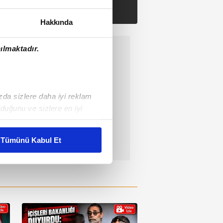
Hakkında
ılmaktadır.
ızda sizlere daha iyi reklam
duğunu ve sizlere en iyi
liyetlerimizi karşılamak
Tümünü Kabul Et
ar gösterilmeyecektir."
çerezler kullanılmaktadır. Bu
u hizmetlerinin sunulması
i ve sizlere yönelik
nılacaktır.