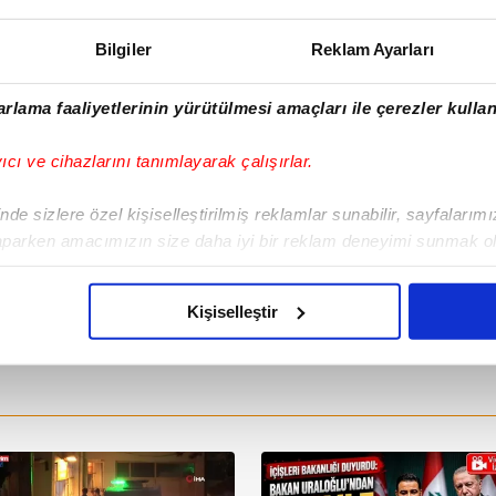
Bilgiler
Reklam Ayarları
rlama faaliyetlerinin yürütülmesi amaçları ile çerezler kullan
yıcı ve cihazlarını tanımlayarak çalışırlar.
de sizlere özel kişiselleştirilmiş reklamlar sunabilir, sayfalarım
aparken amacımızın size daha iyi bir reklam deneyimi sunmak ol
imizden gelen çabayı gösterdiğimizi ve bu noktada, reklamların ma
olduğunu sizlere hatırlatmak isteriz.
Kişiselleştir
çerezlere izin vermedikleri takdirde, kullanıcılara hedefli reklaml
abilmek için İnternet Sitemizde kendimize ve üçüncü kişilere ait 
isel verileriniz işlenmekte olup gerekli olan çerezler bilgi toplum
 çerezler, sitemizin daha işlevsel kılınması ve kişiselleştirilmes
 yapılması, amaçlarıyla sınırlı olarak açık rızanız dahilinde kulla