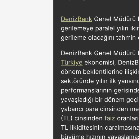
DenizBank
Genel Müdürü H
gerilemeye paralel yılın iki
gerileme olacağını tahmin 
DenizBank Genel Müdürü H
Türkiye
ekonomisi, DenizBa
dönem beklentilerine ilişki
sektöründe yılın ilk yarıs
performanslarının gerisinde 
yavaşladığı bir dönem geçir
yabancı para cinsinden mev
(TL) cinsinden
faiz
oranlar
TL likiditesinin daralması
büyüme hızının yavaşlamas