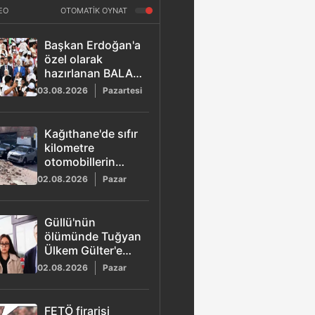
EO
OTOMATİK OYNAT
Başkan Erdoğan'a
özel olarak
hazırlanan BALA
şarkısı yayımlandı
03.08.2026
Pazartesi
Kağıthane'de sıfır
kilometre
otomobillerin
üzerine duvar
02.08.2026
Pazar
çöktü
Güllü'nün
ölümünde Tuğyan
Ülkem Gülter'e
ağırlaştırılmış
02.08.2026
Pazar
müebbet hapis
talebi
FETÖ firarisi