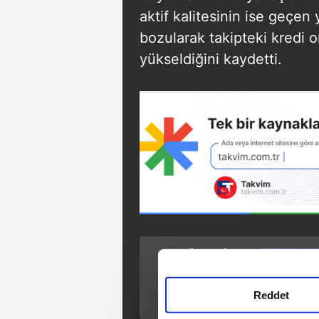
aktif kalitesinin ise geçen 
bozularak takipteki kredi 
yükseldiğini kaydetti.
ÖNCEKİ HABER
TOKİ'den dar
gelirliye 280 bin
Reddet
konut! TOKİ'nin
konut projesinde