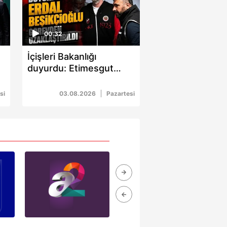
kin detaylı bilgi için Ayarlar
00:32
ak ve sitemizde ilgili
İçişleri Bakanlığı
duyurdu: Etimesgut
Belediye Başkanı Erdal
Beşikçioğlu görevden
si
03.08.2026
Pazartesi
uzaklaştırıldı