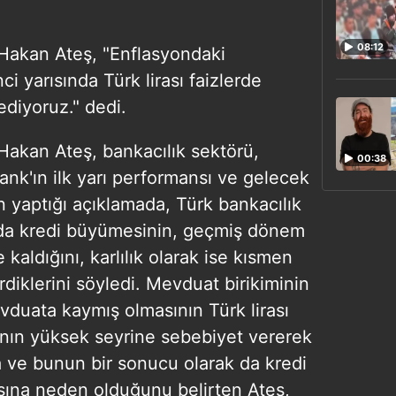
08:12
akan Ateş, "Enflasyondaki
nci yarısında Türk lirası faizlerde
ediyoruz." dedi.
akan Ateş, bankacılık sektörü,
00:38
nk'ın ilk yarı performansı ve gelecek
n yaptığı açıklamada, Türk bankacılık
ında kredi büyümesinin, geçmiş dönem
kaldığını, karlılık olarak ise kısmen
diklerini söyledi. Mevduat birikiminin
duata kaymış olmasının Türk lirası
ının yüksek seyrine sebebiyet vererek
na ve bunun bir sonucu olarak da kredi
ına neden olduğunu belirten Ateş,