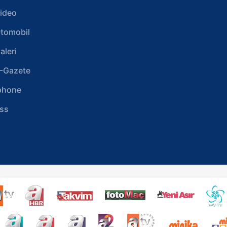
ideo
tomobil
aleri
-Gazete
phone
ss