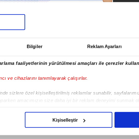
SONRAKİ HABER
Ordu’da alevlere
Bilgiler
Reklam Ayarları
teslim olan ev küle
döndü!
rlama faaliyetlerinin yürütülmesi amaçları ile çerezler kullan
yıcı ve cihazlarını tanımlayarak çalışırlar.
de sizlere özel kişiselleştirilmiş reklamlar sunabilir, sayfalarım
aparken amacımızın size daha iyi bir reklam deneyimi sunmak ol
imizden gelen çabayı gösterdiğimizi ve bu noktada, reklamların ma
olduğunu sizlere hatırlatmak isteriz.
Kişiselleştir
çerezlere izin vermedikleri takdirde, kullanıcılara hedefli reklaml