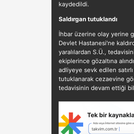
kaydedildi.
Saldırgan tutuklandı
İhbar üzerine olay yerine g
Devlet Hastanesi'ne kaldır
yaralılardan S.Ü., tedavis
ekiplerince gözaltına alın
adliyeye sevk edilen satırl
tutuklanarak cezaevine gönd
tedavisinin devam ettiği bild