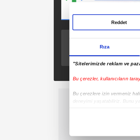
Reddet
ÖNCEKİ HABER
Avcılar’da feci kaza:
Rıza
Seyyar satıcıya
çarpıp inşaat
"Sitelerimizde reklam ve paza
çukuruna düştü!
Bu çerezler, kullanıcıların tara
Bu çerezlere izin vermeniz halin
deneyimi yaşatabiliriz. Bunu y
içerikleri sunabilmek adına el
noktasında tek gelir kalemimiz 
Her halükârda, kullanıcılar, bu 