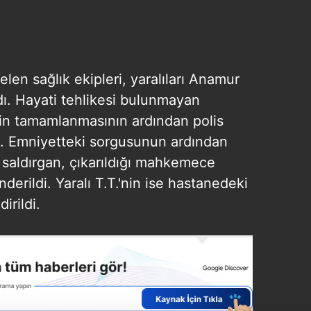
elen sağlık ekipleri, yaralıları Anamur
dı. Hayati tehlikesi bulunmayan
inin tamamlanmasının ardından polis
dı. Emniyetteki sorgusunun ardından
ı saldırgan, çıkarıldığı mahkemece
erildi. Yaralı T.T.'nin ise hastanedeki
irildi.