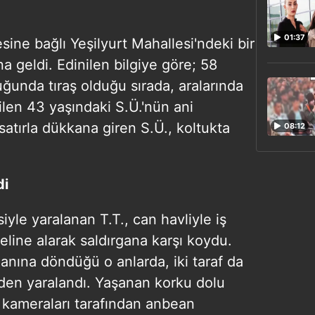
01:37
sine bağlı Yeşilyurt Mahallesi'ndeki bir
geldi. Edinilen bilgiye göre; 58
uğunda tıraş olduğu sırada, aralarında
en 43 yaşındaki S.Ü.'nün ani
 satırla dükkana giren S.Ü., koltukta
08:12
di
iyle yaralanan T.T., can havliyle iş
eline alarak saldırgana karşı koydu.
anına döndüğü o anlarda, iki taraf da
inden yaralandı. Yaşanan korku dolu
k kameraları tarafından anbean