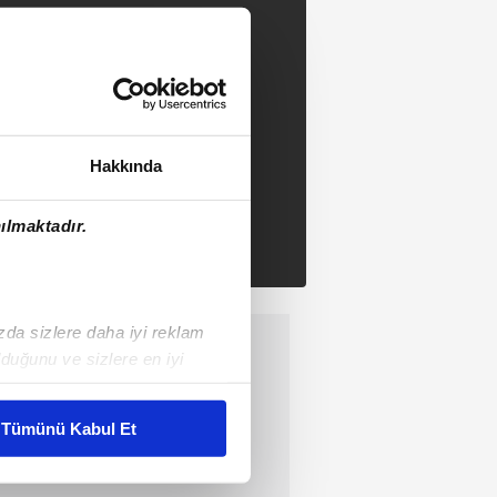
Hakkında
ılmaktadır.
ızda sizlere daha iyi reklam
duğunu ve sizlere en iyi
liyetlerimizi karşılamak
Tümünü Kabul Et
ar gösterilmeyecektir."