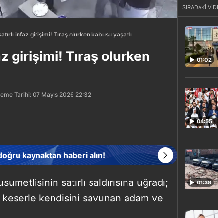
SIRADAKİ VİD
tırlı infaz girişimi! Tıraş olurken kabusu yaşadı
az girişimi! Tıraş olurken
01:02
leme Tarihi: 07 Mayıs 2026 22:32
04:55
 doğru kaynaktan haberi alın!
sumetlisinin satırlı saldırısına uğradı;
01:38
ği keserle kendisini savunan adam ve