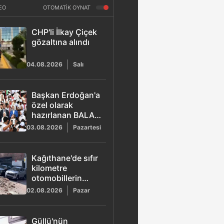
EO
OTOMATİK OYNAT
CHP'li İlkay Çiçek
gözaltına alındı
04.08.2026
Salı
Başkan Erdoğan'a
özel olarak
hazırlanan BALA
şarkısı yayımlandı
03.08.2026
Pazartesi
Kağıthane'de sıfır
kilometre
otomobillerin
üzerine duvar
02.08.2026
Pazar
çöktü
Güllü'nün