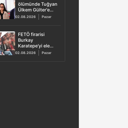
ölümünde Tuğyan
Ülkem Gülter'e
ağırlaştırılmış
02.08.2026
Pazar
müebbet hapis
talebi
FETÖ firarisi
Burkay
Karatepe'yi ele
veren görüntü!
02.08.2026
Pazar