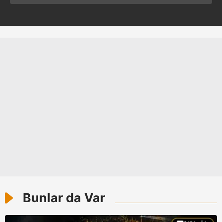
16'larla ilgili flaş açıklama!
Bunlar da Var