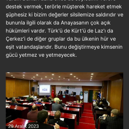
destek vermek, terörle müşterek hareket etmek
Sizlere daha iyi bir hizmet sunabilmek için İnternet
şüphesiz ki bizim değerler silsilemize saldırıdır ve
Sitemizde kendimize ve üçüncü kişilere ait çerezler
bununla ilgili olarak da Anayasanın çok açık
kullanılmaktadır. Bu çerezler vasıtasıyla çeşitli kişisel
hükümleri vardır. Türk'ü de Kürt'ü de Laz'ı da
verileriniz işlenmekte olup gerekli olan çerezler bilgi
Çerkez'i de diğer gruplar da bu ülkenin hür ve
toplumu hizmetlerinin sunulması amacıyla
kullanılmaktadır. Diğer çerezler, sitemizin daha işlevsel
eşit vatandaşlarıdır. Bunu değiştirmeye kimsenin
kılınması ve kişiselleştirilmesi ve sizlere yönelik
gücü yetmez ve yetmeyecek.
reklam/pazarlama faaliyetlerinin yapılması, amaçlarıyla
sınırlı olarak açık rızanız dahilinde kullanılacaktır.
Çerezlere ilişkin tercihlerinizi aşağıda yer alan panel
vasıtasıyla belirleyebilirsiniz. Çerezlere ilişkin detaylı bilgi
için Ayarlar butonuna tıklayabilir,
Çerez Bilgilendirme
Metnimizi
ziyaret edebilirsiniz.
6698 sayılı Kişisel Verilerin Korunması Kanunu uyarınca
hazırlanmış Aydınlatma Metnimizi okumak ve sitemizde
ilgili mevzuata uygun olarak kullanılan çerezlerle ilgili bilgi