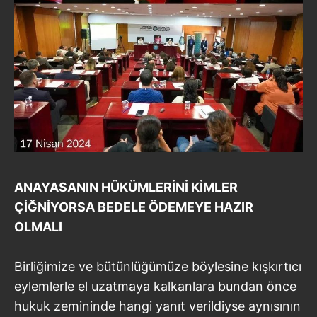
almak için lütfen
tıklayınız
.
ANAYASANIN HÜKÜMLERİNİ KİMLER
ÇİĞNİYORSA BEDELE ÖDEMEYE HAZIR
OLMALI
Birliğimize ve bütünlüğümüze böylesine kışkırtıcı
eylemlerle el uzatmaya kalkanlara bundan önce
hukuk zemininde hangi yanıt verildiyse aynısının