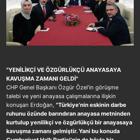
"YENİLİKÇİ VE ÖZGÜRLÜKÇÜ ANAYASAYA
KAVUŞMA ZAMANI GELDİ"
CHP Genel Başkanı Özgür Özel'in görüşme
talebi ve yeni anayasa çalışmalarına ilişkin
konuşan Erdoğan,
"Türkiye'nin eskinin darbe
ruhunu özünde barındıran anayasa metninden
kurtulup yenilikçi ve özgürlükçü bir anayasaya
kavuşma zamanı gelmiştir. Yani bu konuda
Cumhuriyet Halk Partisi'nin de böyle bir