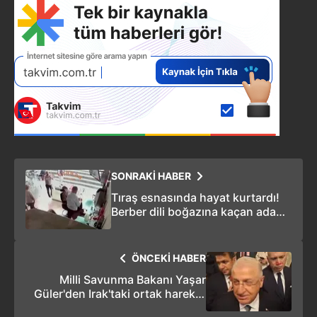
SONRAKİ HABER
Tıraş esnasında hayat kurtardı!
Berber dili boğazına kaçan adamı
böyle hayata döndürdü! Sonra
da...
ÖNCEKİ HABER
Milli Savunma Bakanı Yaşar
Güler'den Irak'taki ortak harekat
merkezi ve ABD'den alınacak F-