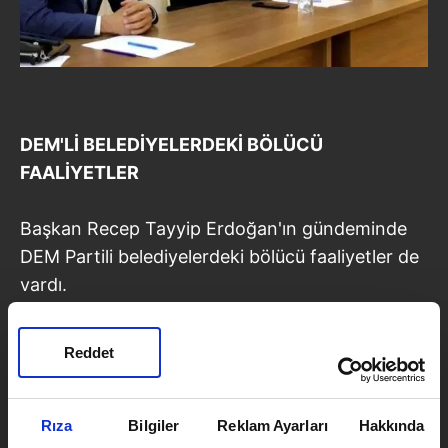
DEM'Lİ BELEDİYELERDEKİ BÖLÜCÜ
FAALİYETLER
Başkan Recep Tayyip Erdoğan'ın gündeminde
DEM Partili belediyelerdeki bölücü faaliyetler de
vardı.
Erdoğan'a konuya ilişkin "
Efendim son birkaç
Reddet
gündür DEM Parti'yle ilgili bir tartışma var.
Mardin ve Diyarbakır Büyükşehir
Belediyelerinin meclis açılışında İstiklal
Rıza
Bilgiler
Reklam Ayarları
Hakkında