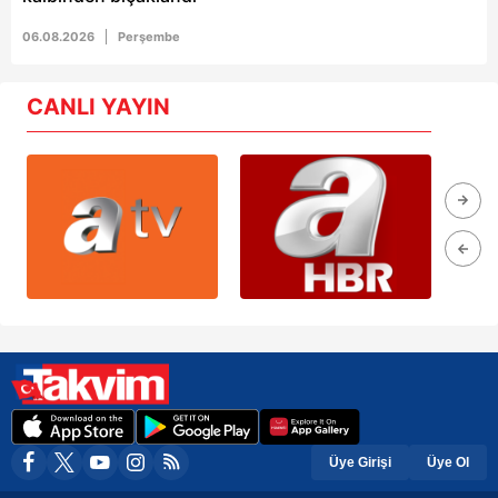
06.08.2026
Perşembe
CANLI YAYIN
Üye Girişi
Üye Ol