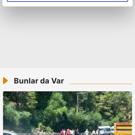
elimizden gelen çabayı gösterdiğimizi ve bu noktada,
reklamların maliyetlerimizi karşılamak noktasında tek gelir
kalemimiz olduğunu sizlere hatırlatmak isteriz.
Her halükârda, kullanıcılar, bu çerezlere izin vermedikleri
takdirde, kullanıcılara hedefli reklamlar
gösterilmeyecektir."
Sizlere daha iyi bir hizmet sunabilmek için İnternet
Sitemizde kendimize ve üçüncü kişilere ait çerezler
kullanılmaktadır. Bu çerezler vasıtasıyla çeşitli kişisel
Bunlar da Var
verileriniz işlenmekte olup gerekli olan çerezler bilgi
toplumu hizmetlerinin sunulması amacıyla
kullanılmaktadır. Diğer çerezler, sitemizin daha işlevsel
kılınması ve kişiselleştirilmesi ve sizlere yönelik
reklam/pazarlama faaliyetlerinin yapılması, amaçlarıyla
sınırlı olarak açık rızanız dahilinde kullanılacaktır.
Çerezlere ilişkin tercihlerinizi aşağıda yer alan panel