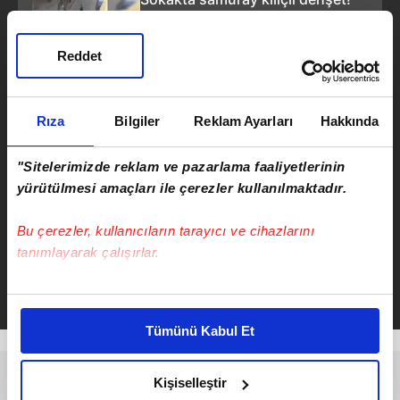
Terör estiren genç kız böyle
yakalandı
Reddet
ÖNCEKİ HABER
Kayseri'de 9. katta nefes kesen
ikna seferberliği: 16 yaşındaki
Rıza
Bilgiler
Reklam Ayarları
Hakkında
çocuk 2 saatte indirildi!
"Sitelerimizde reklam ve pazarlama faaliyetlerinin
yürütülmesi amaçları ile çerezler kullanılmaktadır.
Bu çerezler, kullanıcıların tarayıcı ve cihazlarını
tanımlayarak çalışırlar.
Serkan Cortaoğlu
Takvim.com.tr
Haber
Bu çerezlere izin vermeniz halinde sizlere özel
kişiselleştirilmiş reklamlar sunabilir, sayfalarımızda sizlere
Tümünü Kabul Et
daha iyi reklam deneyimi yaşatabiliriz. Bunu yaparken
amacımızın size daha iyi bir reklam deneyimi sunmak
olduğunu ve sizlere en iyi içerikleri sunabilmek adına
Kişiselleştir