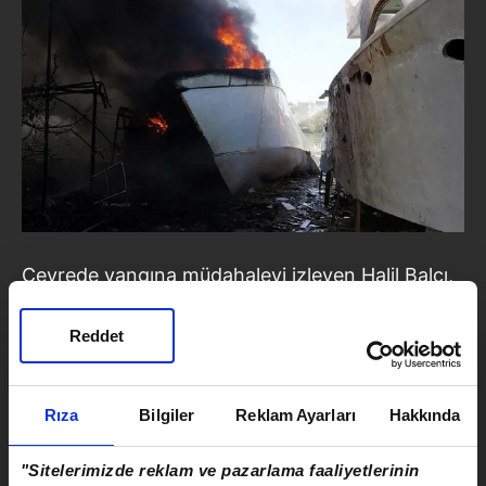
Çevrede yangına müdahaleyi izleyen Halil Balcı,
"Yangının nasıl çıktığını görmedim ama burası
bizim teknelerimizi bağladığımız bir yer.
Reddet
Helikopterler geldi, onların müdahalesiyle
söndürülüyor"
diye konuştu.
Rıza
Bilgiler
Reklam Ayarları
Hakkında
"Sitelerimizde reklam ve pazarlama faaliyetlerinin