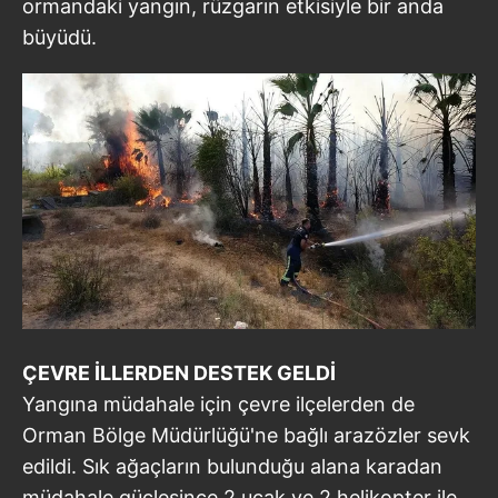
ormandaki yangın, rüzgarın etkisiyle bir anda
büyüdü.
ÇEVRE İLLERDEN DESTEK GELDİ
Yangına müdahale için çevre ilçelerden de
Orman Bölge Müdürlüğü'ne bağlı arazözler sevk
edildi. Sık ağaçların bulunduğu alana karadan
müdahale güçleşince 2 uçak ve 2 helikopter ile