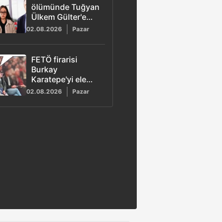
ölümünde Tuğyan
Ülkem Gülter'e
ağırlaştırılmış
02.08.2026
Pazar
müebbet hapis
talebi
FETÖ firarisi
Burkay
Karatepe'yi ele
veren görüntü!
02.08.2026
Pazar