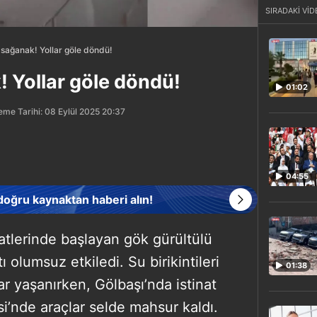
SIRADAKİ VİD
sağanak! Yollar göle döndü!
 Yollar göle döndü!
01:02
eme Tarihi: 08 Eylül 2025 20:37
04:55
 doğru kaynaktan haberi alın!
tlerinde başlayan gök gürültülü
 olumsuz etkiledi. Su birikintileri
01:38
r yaşanırken, Gölbaşı’nda istinat
si’nde araçlar selde mahsur kaldı.