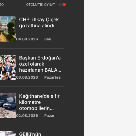
EO
OTOMATİK OYNAT
CHP'li İlkay Çiçek
gözaltına alındı
04.08.2026
Salı
Başkan Erdoğan'a
özel olarak
hazırlanan BALA
şarkısı yayımlandı
03.08.2026
Pazartesi
Kağıthane'de sıfır
kilometre
otomobillerin
üzerine duvar
02.08.2026
Pazar
çöktü
Güllü'nün