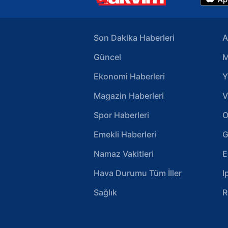
Son Dakika Haberleri
A
Güncel
M
Ekonomi Haberleri
Y
Magazin Haberleri
V
Spor Haberleri
O
Emekli Haberleri
G
Namaz Vakitleri
E
Hava Durumu Tüm İller
I
Sağlık
R