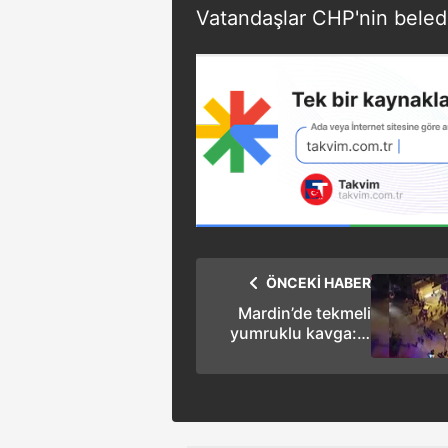
Vatandaşlar CHP'nin belediy
ÖNCEKİ HABER
Mardin’de tekmeli
yumruklu kavga: 4
yaralı