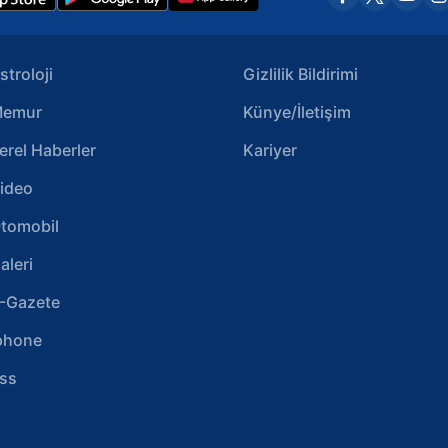
stroloji
Gizlilik Bildirimi
emur
Künye/İletişim
erel Haberler
Kariyer
ideo
tomobil
aleri
-Gazete
phone
ss