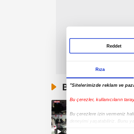
Reddet
Rıza
Bunlar da Var
"Sitelerimizde reklam ve paza
Bu çerezler, kullanıcıların tara
Bu çerezlere izin vermeniz halin
deneyimi yaşatabiliriz. Bunu y
içerikleri sunabilmek adına el
00:58