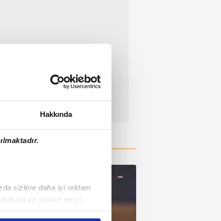
Hakkında
ılmaktadır.
ızda sizlere daha iyi reklam
duğunu ve sizlere en iyi
liyetlerimizi karşılamak
01:31