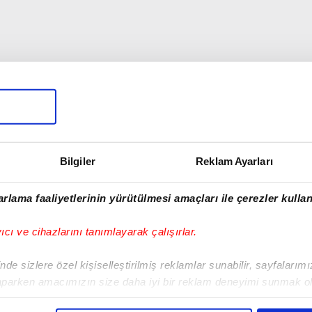
Bilgiler
Reklam Ayarları
rlama faaliyetlerinin yürütülmesi amaçları ile çerezler kullan
yıcı ve cihazlarını tanımlayarak çalışırlar.
de sizlere özel kişiselleştirilmiş reklamlar sunabilir, sayfalarım
aparken amacımızın size daha iyi bir reklam deneyimi sunmak ol
imizden gelen çabayı gösterdiğimizi ve bu noktada, reklamların ma
00:57
00:27