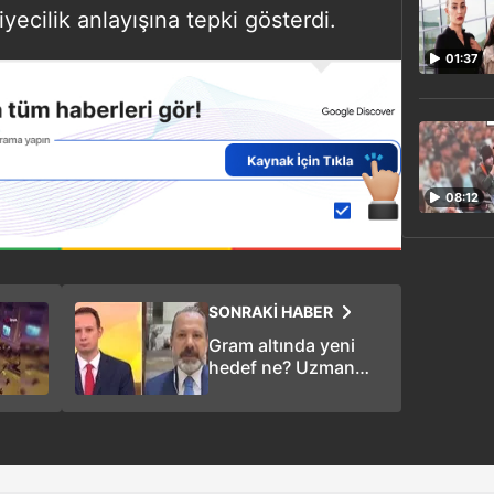
ecilik anlayışına tepki gösterdi.
01:37
08:12
SONRAKİ HABER
Gram altında yeni
hedef ne? Uzman
isimden kritik
uyarılar!