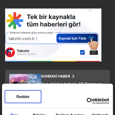
SONRAKİ HABER
Son dakika haberi: 20 Temmuz
hava durumu! Meteoroloji
uyardı: Bu illerde yaşayanlar
Reddet
dikkat
ÖNCEKİ HABER
Türkiye'den AB'ye yaptırım resti: