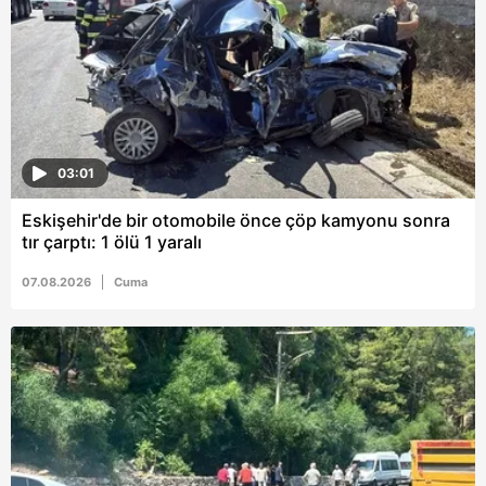
ilgili mevzuata uygun olarak kullanılan çerezlerle ilgili bilgi
almak için lütfen
tıklayınız
.
03:01
Eskişehir'de bir otomobile önce çöp kamyonu sonra
tır çarptı: 1 ölü 1 yaralı
07.08.2026
Cuma