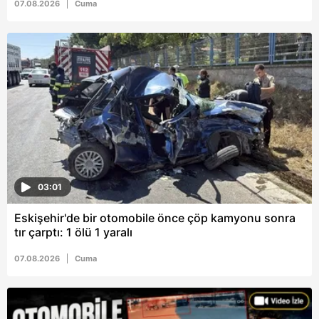
07.08.2026
Cuma
6698 sayılı Kişisel Verilerin Korunması Kanunu uyarınca
hazırlanmış Aydınlatma Metnimizi okumak ve sitemizde
ilgili mevzuata uygun olarak kullanılan çerezlerle ilgili bilgi
almak için lütfen
tıklayınız
.
03:01
Eskişehir'de bir otomobile önce çöp kamyonu sonra
tır çarptı: 1 ölü 1 yaralı
07.08.2026
Cuma