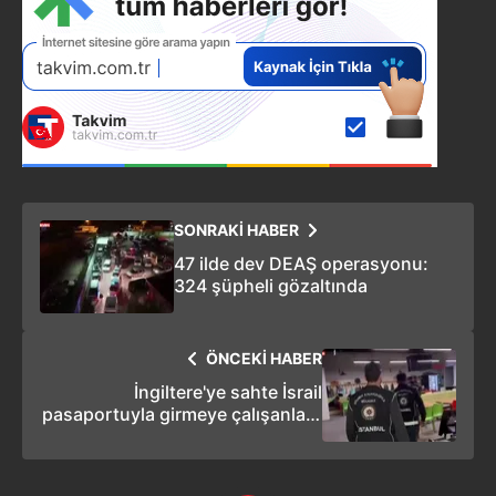
SONRAKİ HABER
47 ilde dev DEAŞ operasyonu:
324 şüpheli gözaltında
ÖNCEKİ HABER
İngiltere'ye sahte İsrail
pasaportuyla girmeye çalışanlara
operasyon: 8 gözaltı