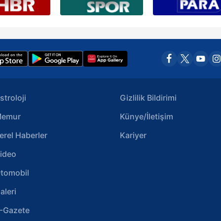
stroloji
Gizlilik Bildirimi
emur
Künye/İletişim
erel Haberler
Kariyer
ideo
tomobil
aleri
-Gazete