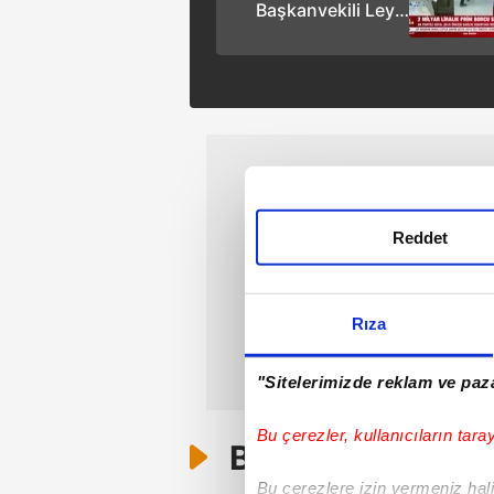
Başkanvekili Leyla
Şahin Usta: 2015
öncesi sağlık
sigortası borçları
silinecek
Reddet
Rıza
"Sitelerimizde reklam ve paza
Bu çerezler, kullanıcıların tara
Bunlar da Var
Bu çerezlere izin vermeniz halin