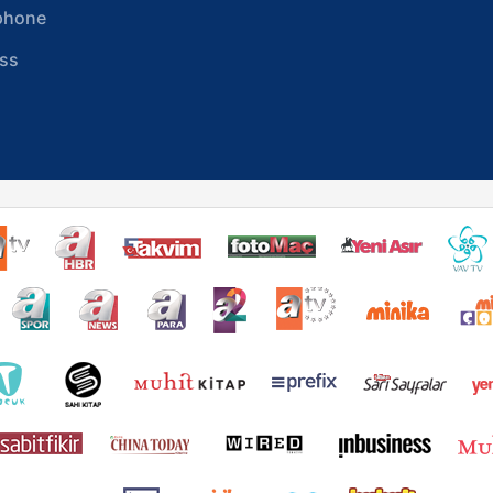
phone
ss