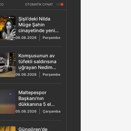
EO
OTOMATİK OYNAT
Şişli'deki Nilda
Müge Şahin
cinayetinde yeni
gelişme: Güvenlik
06.08.2026
Perşembe
kamerası
görüntüleri ortaya
çıktı
Komşusunun av
tüfekli saldırısına
uğrayan Nedim
Özbey hayatını
06.08.2026
Perşembe
kaybetti!
Maltepespor
Başkanı'nın
dükkanına 5 el
ateş açıldı: 1 yaralı
05.08.2026
Çarşamba
Güngören'de