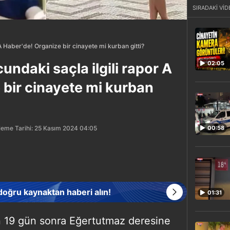
SIRADAKİ VİD
 A Haber'de! Organize bir cinayete mi kurban gitti?
02:05
undaki saçla ilgili rapor A
 bir cinayete mi kurban
leme Tarihi: 25 Kasım 2024 04:05
00:58
 doğru kaynaktan haberi alın!
01:31
n 19 gün sonra Eğertutmaz deresine