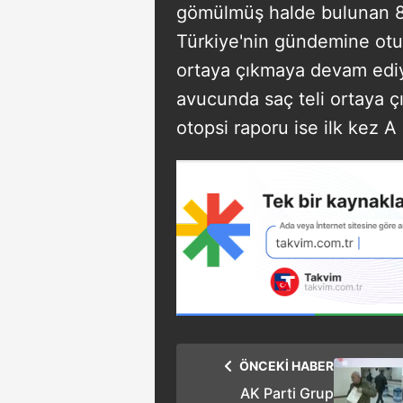
gömülmüş halde bulunan 8 
Türkiye'nin gündemine otur
ortaya çıkmaya devam ediyo
avucunda saç teli ortaya çık
otopsi raporu ise ilk kez A
ÖNCEKİ HABER
AK Parti Grup