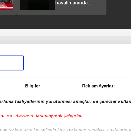
havalimanında
motoru yanan uçak
tahliye edildi: 89
yolcu kurtarıldı
Bilgiler
Reklam Ayarları
rlama faaliyetlerinin yürütülmesi amaçları ile çerezler kullan
yıcı ve cihazlarını tanımlayarak çalışırlar.
de sizlere özel kişiselleştirilmiş reklamlar sunabilir, sayfalarım