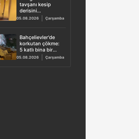
tavşanı kesip
derisini
yüzmüştü:
05.08.2026
Çarşamba
Başsavcılık
gözaltı kararını
duyurdu
Bahçelievler'de
korkutan çökme:
5 katlı bina bir
anda yıkıldı
05.08.2026
Çarşamba