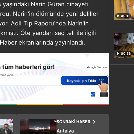
yaşındaki Narin Güran cinayeti
du. Narin'in ölümünde yeni deliller
00:11
r. Adli Tıp Raporu'nda Narin'in
mıştı. Öte yandan saç teli ile ilgili
 Haber ekranlarında yayınlandı.
00:36
SONRAKİ HABER
Antalya