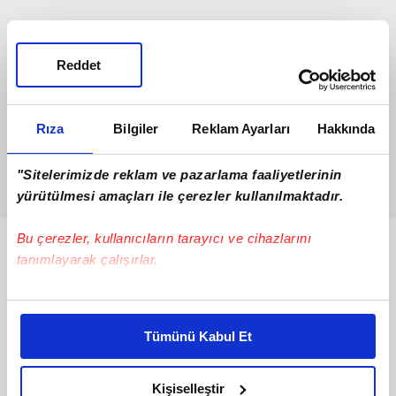
Reddet
Rıza
Bilgiler
Reklam Ayarları
Hakkında
"Sitelerimizde reklam ve pazarlama faaliyetlerinin
yürütülmesi amaçları ile çerezler kullanılmaktadır.
Bu çerezler, kullanıcıların tarayıcı ve cihazlarını
Bunlar da Var
tanımlayarak çalışırlar.
Bu çerezlere izin vermeniz halinde sizlere özel
kişiselleştirilmiş reklamlar sunabilir, sayfalarımızda sizlere
Tümünü Kabul Et
daha iyi reklam deneyimi yaşatabiliriz. Bunu yaparken
amacımızın size daha iyi bir reklam deneyimi sunmak
olduğunu ve sizlere en iyi içerikleri sunabilmek adına
Kişiselleştir