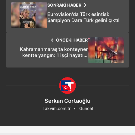
SONRAKİ HABER
Eurovision'da Türk esintisi:
Şampiyon Dara Türk gelini çıktı!
ÖNCEKİ HABER
Kahramanmaraş'ta konteyner
kentte yangın: 1 işçi hayatını
kaybetti, 7 yaralı!
Serkan Cortaoğlu
Takvim.com.tr
Güncel