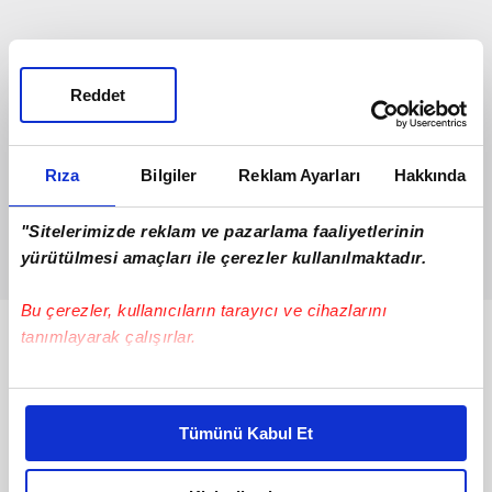
Reddet
Rıza
Bilgiler
Reklam Ayarları
Hakkında
"Sitelerimizde reklam ve pazarlama faaliyetlerinin
yürütülmesi amaçları ile çerezler kullanılmaktadır.
Bu çerezler, kullanıcıların tarayıcı ve cihazlarını
tanımlayarak çalışırlar.
Bunlar da Var
Bu çerezlere izin vermeniz halinde sizlere özel
kişiselleştirilmiş reklamlar sunabilir, sayfalarımızda sizlere
Tümünü Kabul Et
daha iyi reklam deneyimi yaşatabiliriz. Bunu yaparken
amacımızın size daha iyi bir reklam deneyimi sunmak