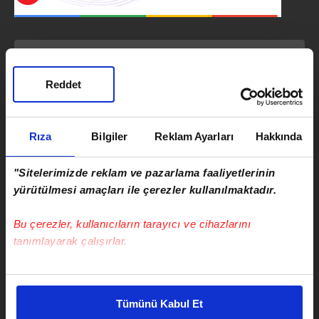
SONRAKİ HABER
Milyarlık kara para sarmalında:
Reddet
Rasim Ozan Kütahyalı ve 154
şüpheli adliyeye sevk edildi
Rıza
Bilgiler
Reklam Ayarları
Hakkında
ÖNCEKİ HABER
Gözler Beştepe'de: Kabine kritik
"Sitelerimizde reklam ve pazarlama faaliyetlerinin
iç ve dış politika başlıklarıyla
toplanıyor!
yürütülmesi amaçları ile çerezler kullanılmaktadır.
Bu çerezler, kullanıcıların tarayıcı ve cihazlarını
tanımlayarak çalışırlar.
Bu çerezlere izin vermeniz halinde sizlere özel
Serkan Cortaoğlu
kişiselleştirilmiş reklamlar sunabilir, sayfalarımızda sizlere
Takvim.com.tr
Güncel
Tümünü Kabul Et
daha iyi reklam deneyimi yaşatabiliriz. Bunu yaparken