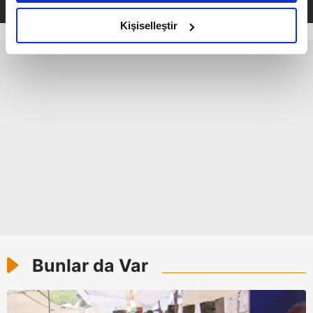
amacımızın size daha iyi bir reklam deneyimi sunmak
olduğunu ve sizlere en iyi içerikleri sunabilmek adına
Kişiselleştir
elimizden gelen çabayı gösterdiğimizi ve bu noktada,
reklamların maliyetlerimizi karşılamak noktasında tek gelir
kalemimiz olduğunu sizlere hatırlatmak isteriz.
Her halükârda, kullanıcılar, bu çerezlere izin vermedikleri
takdirde, kullanıcılara hedefli reklamlar
gösterilmeyecektir."
Sizlere daha iyi bir hizmet sunabilmek için İnternet
Sitemizde kendimize ve üçüncü kişilere ait çerezler
kullanılmaktadır. Bu çerezler vasıtasıyla çeşitli kişisel
verileriniz işlenmekte olup gerekli olan çerezler bilgi
toplumu hizmetlerinin sunulması amacıyla
kullanılmaktadır. Diğer çerezler, sitemizin daha işlevsel
Bunlar da Var
kılınması ve kişiselleştirilmesi ve sizlere yönelik
reklam/pazarlama faaliyetlerinin yapılması, amaçlarıyla
sınırlı olarak açık rızanız dahilinde kullanılacaktır.