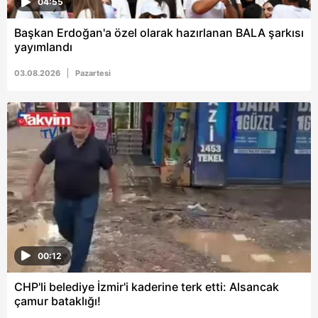
04:55
Başkan Erdoğan'a özel olarak hazırlanan BALA şarkısı
yayımlandı
03.08.2026
Pazartesi
00:12
CHP'li belediye İzmir'i kaderine terk etti: Alsancak
çamur bataklığı!