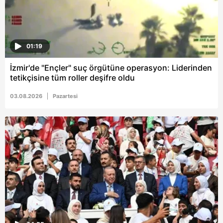
01:19
İzmir'de "Ençler" suç örgütüne operasyon: Liderinden
tetikçisine tüm roller deşifre oldu
03.08.2026
Pazartesi