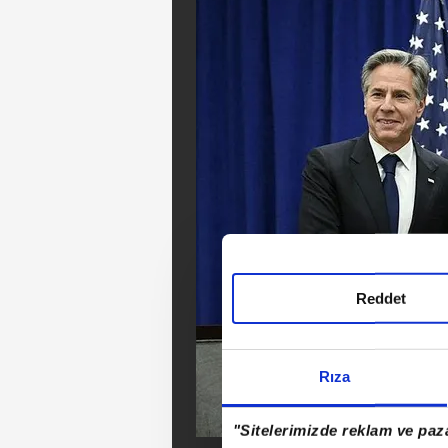
Reddet
Rıza
"Sitelerimizde reklam ve paza