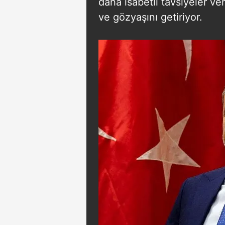
daha isabetli tavsiyeler ve
mevzuata uygun olarak kullanılan
ve gözyaşını getiriyor.