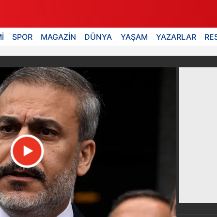
İ
SPOR
MAGAZİN
DÜNYA
YAŞAM
YAZARLAR
RE