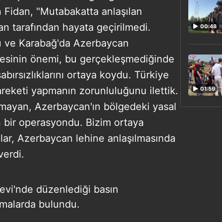
Fidan, "Mutabakatta anlaşılan
an tarafından hayata geçirilmedi.
00:48
ru ve Karabağ'da Azerbaycan
mesinin önemi, bu gerçekleşmediğinde
abırsızlıklarını ortaya koydu. Türkiye
reketi yapmanın zorunluluğunu ilettik.
01:59
nmayan, Azerbaycan'ın bölgedeki yasal
 bir operasyondu. Bizim ortaya
ar, Azerbaycan lehine anlaşılmasında
verdi.
kevi'nde düzenlediği basın
amalarda bulundu.