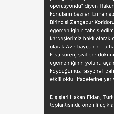
operasyondu" diyen Hakan 
konuların bazıları Ermenist
Birincisi Zengezur Korido
egemenliğinin tahsis edil
kardeşlerimiz haklı olarak s
olarak Azerbaycan'ın bu ha
Kısa süren, sivillere doku
egemenliğinin yolunu açan
koyduğumuz rasyonel izahl
etkili oldu" ifadelerine yer 
Dışişleri Hakan Fidan, Tür
toplantısında önemli açıkl