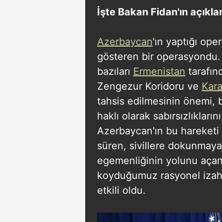
İşte Bakan Fidan'ın açıkla
Azerbaycan
'ın yaptığı ope
gösteren bir operasyondu.
bazıları
Ermenistan
tarafınd
Zengezur Koridoru ve
Kar
tahsis edilmesinin önemi,
haklı olarak sabırsızlıkları
Azerbaycan'ın bu hareketi 
süren, sivillere dokunmaya
egemenliğinin yolunu açan
koyduğumuz rasyonel izahl
etkili oldu.