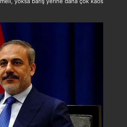
rmeli, yoksa barış yerine daha çok kaos
 çerezlerle ilgili bilgi almak için lütfen
tıklayınız
.