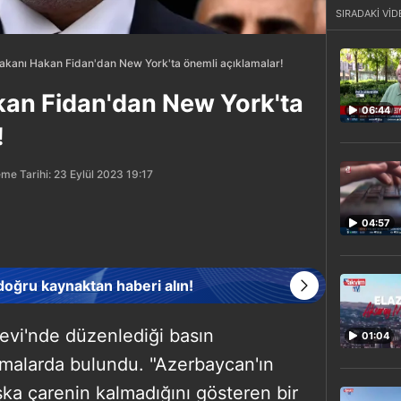
SIRADAKİ VİD
 Bakanı Hakan Fidan'dan New York'ta önemli açıklamalar!
akan Fidan'dan New York'ta
06:44
!
me Tarihi: 23 Eylül 2023 19:17
04:57
 doğru kaynaktan haberi alın!
kevi'nde düzenlediği basın
01:04
amalarda bulundu. "Azerbaycan'ın
şka çarenin kalmadığını gösteren bir