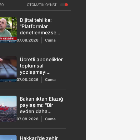
EO
OTOMATİK OYNAT
Dijital tehlike:
"Platformlar
denetlenmezse
aile yapısı ve
07.08.2026
Cuma
toplum bozulur"
Ücretli abonelikler
toplumsal
yozlaşmayı
tetikliyor!
07.08.2026
Cuma
Bakanlıktan Elazığ
paylaşımı: "Bir
evden daha
fazlası"
07.08.2026
Cuma
Hakkari'de zehir