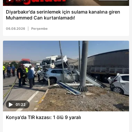
vasıtasıyla belirleyebilirsiniz. Çerezlere ilişkin detaylı bilgi
Diyarbakır'da serinlemek için sulama kanalına giren
için Ayarlar butonuna tıklayabilir,
Çerez Bilgilendirme
Muhammed Can kurtarılamadı!
Metnimizi
ziyaret edebilirsiniz.
06.08.2026
Perşembe
6698 sayılı Kişisel Verilerin Korunması Kanunu uyarınca
hazırlanmış Aydınlatma Metnimizi okumak ve sitemizde
ilgili mevzuata uygun olarak kullanılan çerezlerle ilgili bilgi
almak için lütfen
tıklayınız
.
01:22
Konya'da TIR kazası: 1 ölü 9 yaralı