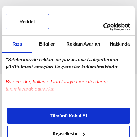
Reddet
Rıza
Bilgiler
Reklam Ayarları
Hakkında
"Sitelerimizde reklam ve pazarlama faaliyetlerinin
yürütülmesi amaçları ile çerezler kullanılmaktadır.
Bu çerezler, kullanıcıların tarayıcı ve cihazlarını
Bunlar da Var
tanımlayarak çalışırlar.
Bu çerezlere izin vermeniz halinde sizlere özel
kişiselleştirilmiş reklamlar sunabilir, sayfalarımızda sizlere
Tümünü Kabul Et
daha iyi reklam deneyimi yaşatabiliriz. Bunu yaparken
amacımızın size daha iyi bir reklam deneyimi sunmak
olduğunu ve sizlere en iyi içerikleri sunabilmek adına
Kişiselleştir