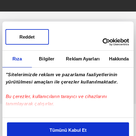
Reddet
Rıza
Bilgiler
Reklam Ayarları
Hakkında
"Sitelerimizde reklam ve pazarlama faaliyetlerinin
yürütülmesi amaçları ile çerezler kullanılmaktadır.
Bu çerezler, kullanıcıların tarayıcı ve cihazlarını
tanımlayarak çalışırlar.
Bunlar da Var
Bu çerezlere izin vermeniz halinde sizlere özel
kişiselleştirilmiş reklamlar sunabilir, sayfalarımızda sizlere
Tümünü Kabul Et
daha iyi reklam deneyimi yaşatabiliriz. Bunu yaparken