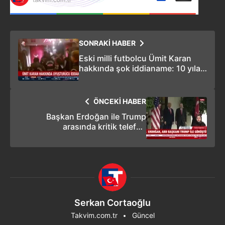
SONRAKİ HABER
Eski milli futbolcu Ümit Karan
hakkında şok iddianame: 10 yıla
kadar hapsi isteniyor!
ÖNCEKİ HABER
Başkan Erdoğan ile Trump
arasında kritik telefon
görüşmesi!
Serkan Cortaoğlu
Takvim.com.tr
Güncel