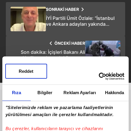
SONRAKİ HABER
İYİ Partili Ümit Özlale: “İstanbul
ve Ankara adayları yakında
açıklanır”
ÖNCEKİ HABER
Son dakika: İçişleri Bakanı Ali
Yerlikaya duyurdu! Bursa ve
Balıkesir'de uyuşturucu
tacirlerine operasyon: 135 zehir
Reddet
taciri yakalandı
Rıza
Bilgiler
Reklam Ayarları
Hakkında
"Sitelerimizde reklam ve pazarlama faaliyetlerinin
yürütülmesi amaçları ile çerezler kullanılmaktadır.
Bu çerezler, kullanıcıların tarayıcı ve cihazlarını