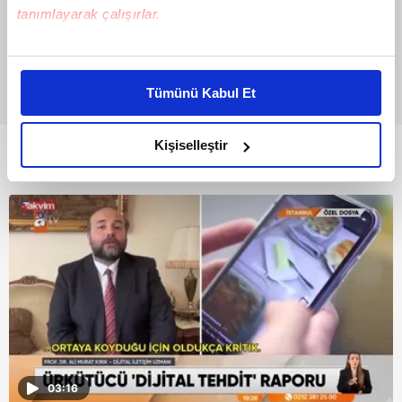
tanımlayarak çalışırlar.
Bu çerezlere izin vermeniz halinde sizlere özel
kişiselleştirilmiş reklamlar sunabilir, sayfalarımızda sizlere
Tümünü Kabul Et
daha iyi reklam deneyimi yaşatabiliriz. Bunu yaparken
amacımızın size daha iyi bir reklam deneyimi sunmak
olduğunu ve sizlere en iyi içerikleri sunabilmek adına
Kişiselleştir
Bunlar da Var
elimizden gelen çabayı gösterdiğimizi ve bu noktada,
reklamların maliyetlerimizi karşılamak noktasında tek gelir
kalemimiz olduğunu sizlere hatırlatmak isteriz.
Her halükârda, kullanıcılar, bu çerezlere izin vermedikleri
takdirde, kullanıcılara hedefli reklamlar
gösterilmeyecektir."
Sizlere daha iyi bir hizmet sunabilmek için İnternet
Sitemizde kendimize ve üçüncü kişilere ait çerezler
kullanılmaktadır. Bu çerezler vasıtasıyla çeşitli kişisel
03:16
verileriniz işlenmekte olup gerekli olan çerezler bilgi