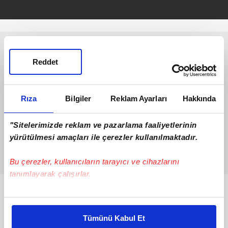
Reddet
Rıza
Bilgiler
Reklam Ayarları
Hakkında
"Sitelerimizde reklam ve pazarlama faaliyetlerinin
yürütülmesi amaçları ile çerezler kullanılmaktadır.
Bu çerezler, kullanıcıların tarayıcı ve cihazlarını
tanımlayarak çalışırlar.
Bunlar da Var
Bu çerezlere izin vermeniz halinde sizlere özel
kişiselleştirilmiş reklamlar sunabilir, sayfalarımızda sizlere
Tümünü Kabul Et
daha iyi reklam deneyimi yaşatabiliriz. Bunu yaparken