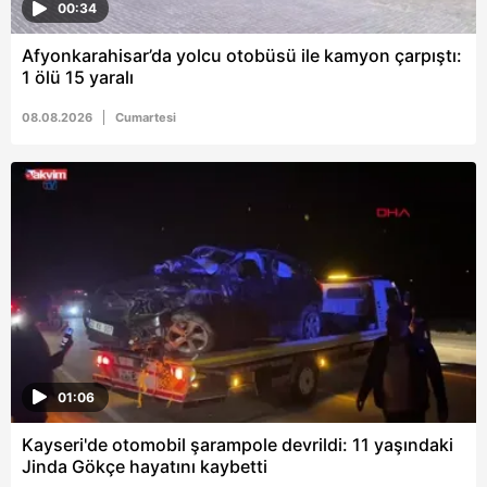
00:34
Afyonkarahisar’da yolcu otobüsü ile kamyon çarpıştı:
1 ölü 15 yaralı
08.08.2026
Cumartesi
01:06
Kayseri'de otomobil şarampole devrildi: 11 yaşındaki
Jinda Gökçe hayatını kaybetti