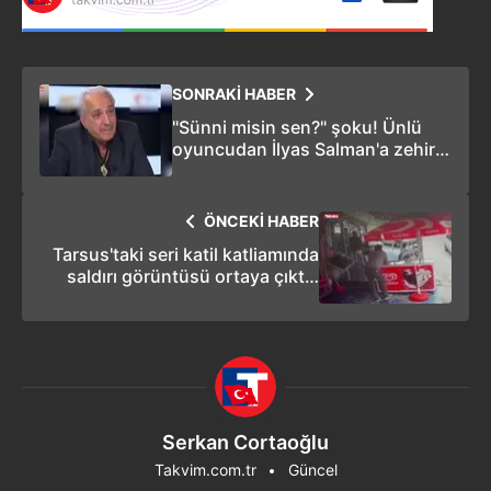
SONRAKİ HABER
"Sünni misin sen?" şoku! Ünlü
oyuncudan İlyas Salman'a zehir
zemberek sözler
ÖNCEKİ HABER
Tarsus'taki seri katil katliamında
saldırı görüntüsü ortaya çıktı |
VİDEO
Serkan Cortaoğlu
Takvim.com.tr
Güncel