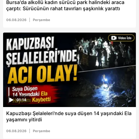
vasıtasıyla belirleyebilirsiniz. Çerezlere ilişkin detaylı bilgi
Bursa'da alkollü kadın sürücü park halindeki araca
çarptı: Sürücünün rahat tavırları şaşkınlık yarattı
için Ayarlar butonuna tıklayabilir,
Çerez Bilgilendirme
Metnimizi
ziyaret edebilirsiniz.
06.08.2026
Perşembe
6698 sayılı Kişisel Verilerin Korunması Kanunu uyarınca
hazırlanmış Aydınlatma Metnimizi okumak ve sitemizde
ilgili mevzuata uygun olarak kullanılan çerezlerle ilgili bilgi
almak için lütfen
tıklayınız
.
01:14
Kapuzbaşı Şelaleleri'nde suya düşen 14 yaşındaki Ela
yaşamını yitirdi
06.08.2026
Perşembe