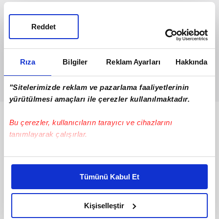
Reddet
Rıza
Bilgiler
Reklam Ayarları
Hakkında
"Sitelerimizde reklam ve pazarlama faaliyetlerinin
yürütülmesi amaçları ile çerezler kullanılmaktadır.
Bunlar da Var
Bu çerezler, kullanıcıların tarayıcı ve cihazlarını
tanımlayarak çalışırlar.
Bu çerezlere izin vermeniz halinde sizlere özel
kişiselleştirilmiş reklamlar sunabilir, sayfalarımızda sizlere
Tümünü Kabul Et
daha iyi reklam deneyimi yaşatabiliriz. Bunu yaparken
amacımızın size daha iyi bir reklam deneyimi sunmak
olduğunu ve sizlere en iyi içerikleri sunabilmek adına
Kişiselleştir
elimizden gelen çabayı gösterdiğimizi ve bu noktada,