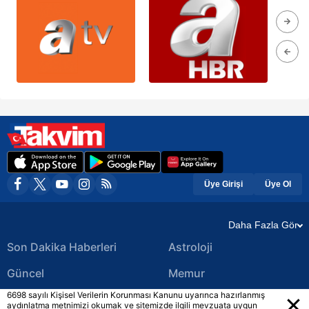
Üye Girişi
Üye Ol
Daha Fazla Gör
Son Dakika Haberleri
Astroloji
Güncel
Memur
6698 sayılı Kişisel Verilerin Korunması Kanunu uyarınca hazırlanmış
Ekonomi Haberleri
Yerel Haberler
aydınlatma metnimizi okumak ve sitemizde ilgili mevzuata uygun