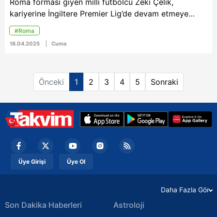
Roma forması giyen milli futbolcu Zeki Çelik,
kariyerine İngiltere Premier Lig’de devam etmeye
hazırlanıyor. 28 yaşındaki sağ bek için Premier Lig
#Roma
kulüplerinden Fulham, yeniden devreye girdi ve
18.04.2025
Cuma
anlaşma çok yakın.
Önceki
1
2
3
4
5
Sonraki
Üye Girişi
Üye Ol
Daha Fazla Gör
Son Dakika Haberleri
Astroloji