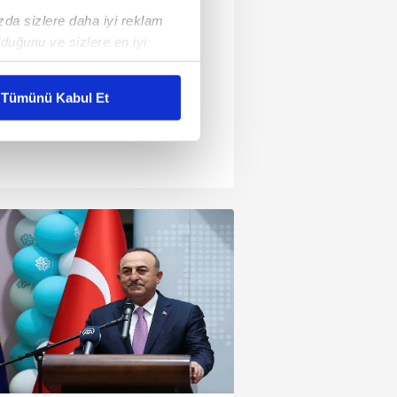
ızda sizlere daha iyi reklam
duğunu ve sizlere en iyi
liyetlerimizi karşılamak
Tümünü Kabul Et
ar gösterilmeyecektir."
çerezler kullanılmaktadır. Bu
u hizmetlerinin sunulması
i ve sizlere yönelik
nılacaktır.
kin detaylı bilgi için Ayarlar
ak ve sitemizde ilgili