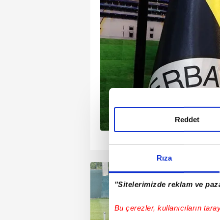
tek gündem maddesi 6
. Kanarya'da bu
şlar sürerken
ansferdeki gözdesi
rı lacivertliler
 olarak gösterilen orta
ere başladı. İşte o isim
Reddet
1
2
3
4
Rıza
"Sitelerimizde reklam ve paza
Bu çerezler, kullanıcıların tara