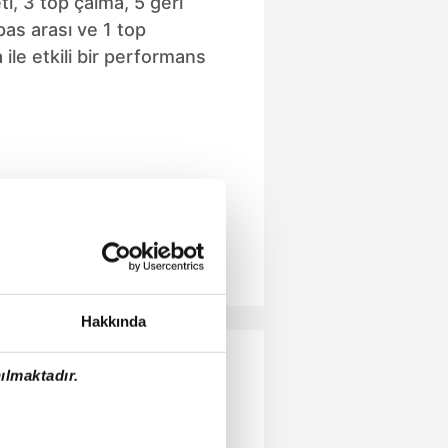
ti, 3 top çalma, 5 geri
as arası ve 1 top
 ile etkili bir performans
Hakkında
ılmaktadır.