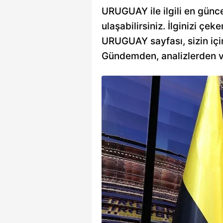
URUGUAY ile ilgili en günce
ulaşabilirsiniz. İlginizi çeke
URUGUAY sayfası, sizin için 
Gündemden, analizlerden vey
den
'ya transfer
porta'ya kötü
larını sürdüren