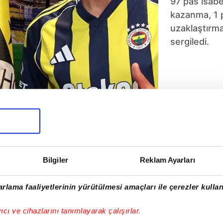
97 pas isabe
kazanma, 1 p
uzaklaştırma
sergiledi.
5
6
7
8
9
10
Bilgiler
Reklam Ayarları
rlama faaliyetlerinin yürütülmesi amaçları ile çerezler kullan
yıcı ve cihazlarını tanımlayarak çalışırlar.