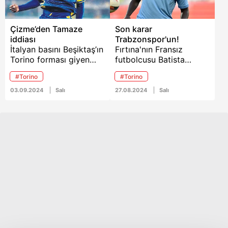
Çizme’den Tamaze
Son karar
iddiası
Trabzonspor'un!
İtalyan basını Beşiktaş’ın
Fırtına'nın Fransız
Torino forması giyen
futbolcusu Batista
Fransız ön libero için
Mendy için İtalyan ekibi
#Torino
#Torino
görüşmelere başladığını
Torino harekete
öne sürdü.
geçmişti. İtalyan ekibinin
03.09.2024
Salı
27.08.2024
Salı
10 milyon Euro civarı bir
teklifle Bordo-Mavililerin
kapısını çalacağı ileri
sürülürken oyuncunun
menajeri İtalyan
kulübünün futbolcuyla
ilgilendiğini doğruladı.