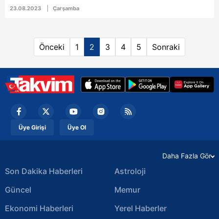
gösterip herkesin önünde yüzüğü attı.
23.08.2023
Çarşamba
Önceki
1
2
3
4
5
Sonraki
Üye Girişi
Üye Ol
Daha Fazla Gör
Son Dakika Haberleri
Astroloji
Güncel
Memur
Ekonomi Haberleri
Yerel Haberler