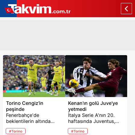
Torino Cengiz'in
Kenan'ın golü Juve'ye
peşinde
yetmedi
Fenerbahçe'de
İtalya Serie A'nın 20.
beklentilerin altında
haftasında Juventus,
kalan Cengiz Ünder ile
Torino deplasmanında 1-
#Torino
#Torino
ilgili sürpriz bir gelişme
1'lik eşitlikle sahadan