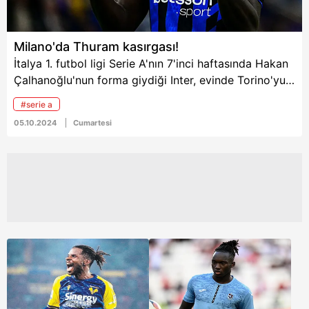
Milano'da Thuram kasırgası!
İtalya 1. futbol ligi Serie A'nın 7'inci haftasında Hakan
Çalhanoğlu'nun forma giydiği Inter, evinde Torino'yu
ağırladı. Milano temsilcisi Marcus Thuram'ın 3 golü ile
#serie a
sonuca giderken bordo beyazlıların 2 sayısı puan
05.10.2024
Cumartesi
almaya yetmedi ve maç 3-2 sona erdi.