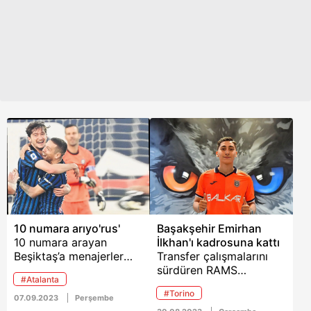
10 numara arıyo'rus'
Başakşehir Emirhan
10 numara arayan
İlkhan'ı kadrosuna kattı
Beşiktaş’a menajerler
Transfer çalışmalarını
aracılığıyla Atalanta
sürdüren RAMS
#Atalanta
forması giyen Rus
Başakşehir, Torino
#Torino
futbolcu Aleksey
forması giyen milli
07.09.2023
Perşembe