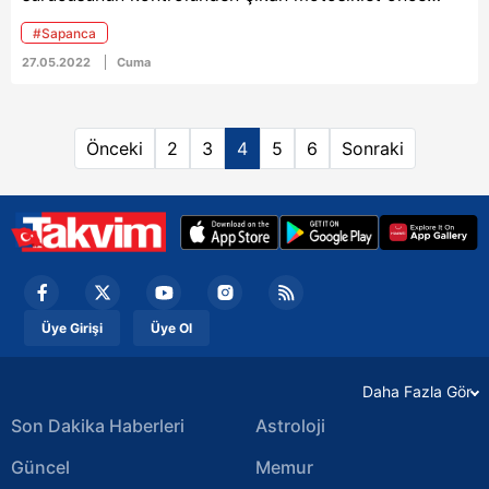
elektrik direğine daha sonrasında ise 21 yaşındaki
#Sapanca
gence çarptı. Kazada ağır yaralanan motosiklet
27.05.2022
Cuma
sürücüsü ve genç kaldırıldığı hastanede hayatını
kaybetti.
Önceki
2
3
4
5
6
Sonraki
Üye Girişi
Üye Ol
Daha Fazla Gör
Son Dakika Haberleri
Astroloji
Güncel
Memur