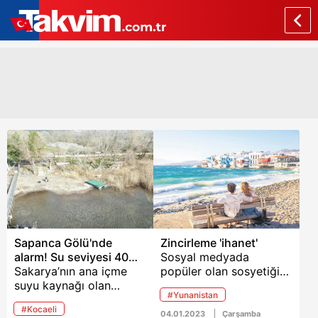
Sapanca Gölü'nde
Zincirleme 'ihanet'
alarm! Su seviyesi 40
Sosyal medyada
metre çekildi
Sakarya’nın ana içme
popüler olan sosyetiğin
suyu kaynağı olan
eşi tarafından uğradığı
#Yunanistan
Sapanca Gölü’nden
ihanetler, meğer
#Kocaeli
Kasım ayından bu yana
Türkiye’yle sınırlı
04.01.2023
Çarşamba