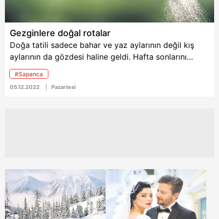
Gezginlere doğal rotalar
Doğa tatili sadece bahar ve yaz aylarının değil kış
aylarının da gözdesi haline geldi. Hafta sonlarını
doğayla iç içe geçirmek, manzaranın tadını çıkarmak
#Sapanca
isteyenler için çok sayıda adres bulunuyor. İşte
05.12.2022
Pazartesi
bunlardan 5’i...