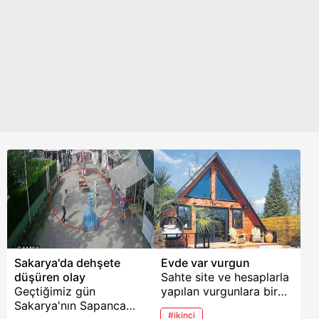
Devlet Hastanesi ile
Sakarya Eğitim ve
Araştırma Hastanesi’ne
kaldırılarak tedaviye
alındı.
Sakarya'da dehşete
Evde var vurgun
düşüren olay
Sahte site ve hesaplarla
Geçtiğimiz gün
yapılan vurgunlara bir
Sakarya'nın Sapanca
yenisi eklendi. Sosyal
#ikinci