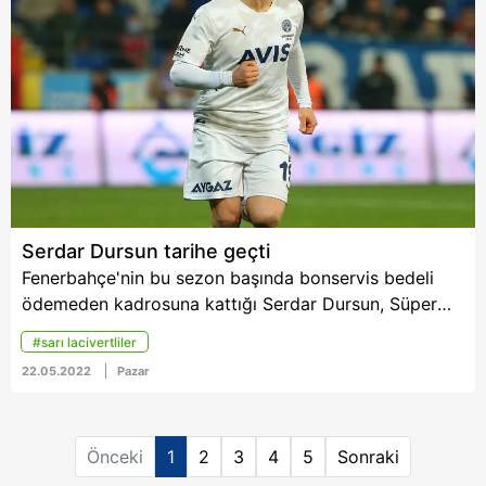
bekliyor. İşte ayrıntılar...
6698 sayılı Kişisel Verilerin Korunması Kanunu uyarınca
hazırlanmış Aydınlatma Metnimizi okumak ve sitemizde
ilgili mevzuata uygun olarak kullanılan çerezlerle ilgili bilgi
almak için lütfen
tıklayınız
.
Serdar Dursun tarihe geçti
Fenerbahçe'nin bu sezon başında bonservis bedeli
ödemeden kadrosuna kattığı Serdar Dursun, Süper
Lig'in son haftasında Yeni Malatyaspor ağlarını
#sarı lacivertliler
havalandırarak ligi 15 golle tamamladı. Milli oyuncu
22.05.2022
Pazar
böylelikle Fenerbahçe'de son dönemin en başarılı
golcüleri arasına adını yazdırdı.
Önceki
1
2
3
4
5
Sonraki