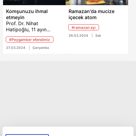
Komşunuzu ihmal
Ramazan'da mucize
etmeyin
içecek atom
Prof. Dr. Nihat
#ramazan ayı
Hatipoğlu, 11 ayın
sultanı Ramazan'da
26.03.2024
Salı
#Peygamber efendimiz
Takvim okuyucularıyla
bir araya geliyor.
27.03.2024
Çarşamba
Hatipoğlu, bugünkü
köşesinde "Komşunuzu
ihmal etmeyin" başlıklı
yazısıyla okurlarımızı
aydınlattı. İşte Prof. Dr.
Nihat Hatipoğlu'nun 11
ayın sultanı Ramazan ile
ilgili 27 Mart 2024
tarihli yazısı...