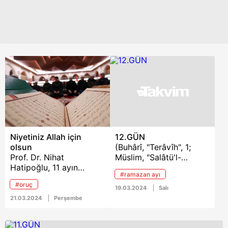
Niyetiniz Allah için
12.GÜN
olsun
(Buhârî, "Terâvîh", 1;
Prof. Dr. Nihat
Müslim, "Salâtü'l-
Hatipoğlu, 11 ayın
müsâfirîn", 174)
#ramazan ayı
sultanı Ramazan'da
#oruç
Takvim okuyucularıyla
19.03.2024
Salı
bir araya geliyor.
21.03.2024
Perşembe
Hatipoğlu, bugünkü
köşesinde "Niyetiniz