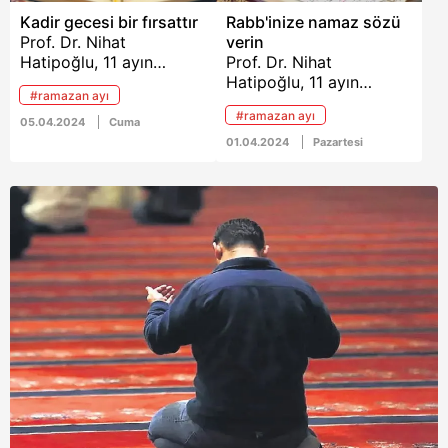
Kadir gecesi bir fırsattır
Rabb'inize namaz sözü
Prof. Dr. Nihat
verin
Hatipoğlu, 11 ayın
Prof. Dr. Nihat
sultanı Ramazan'da
Hatipoğlu, 11 ayın
#ramazan ayı
Takvim okuyucularıyla
sultanı Ramazan'da
#ramazan ayı
bir araya geliyor.
Takvim okuyucularıyla
05.04.2024
Cuma
Hatipoğlu, bugünkü
bir araya geliyor.
01.04.2024
Pazartesi
köşesinde "Kadir gecesi
Hatipoğlu, bugünkü
bir fırsattır" başlıklı
köşesinde "Rabb'inize
yazısıyla okurlarımızı
namaz sözü verin"
aydınlattı. İşte Prof. Dr.
başlıklı yazısıyla
Nihat Hatipoğlu'nun 11
okurlarımızı aydınlattı.
ayın sultanı Ramazan ile
İşte Prof. Dr. Nihat
ilgili 5 Nisan 2024 tarihli
Hatipoğlu'nun 11 ayın
yazısı...
sultanı Ramazan ile ilgili
1 Nisan 2024 tarihli
yazısı...