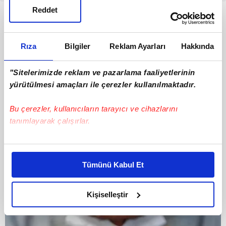
Reddet
Rıza
Bilgiler
Reklam Ayarları
Hakkında
"Sitelerimizde reklam ve pazarlama faaliyetlerinin
yürütülmesi amaçları ile çerezler kullanılmaktadır.
İlk 30 dakika önemli
Zekât bir borçtur
Prof. Dr. Nihat
Bu çerezler, kullanıcıların tarayıcı ve cihazlarını
#sağlık
Hatipoğlu, 11 ayın
tanımlayarak çalışırlar.
sultanı Ramazan'da
24.03.2024
Pazar
#ramazan ayı
Takvim okuyucularıyla
bir araya geliyor.
Bu çerezlere izin vermeniz halinde sizlere özel
24.03.2024
Pazar
Hatipoğlu, bugünkü
kişiselleştirilmiş reklamlar sunabilir, sayfalarımızda sizlere
köşesinde "Zekât bir
Tümünü Kabul Et
daha iyi reklam deneyimi yaşatabiliriz. Bunu yaparken
borçtur" başlıklı
amacımızın size daha iyi bir reklam deneyimi sunmak
yazısıyla okurlarımızı
olduğunu ve sizlere en iyi içerikleri sunabilmek adına
aydınlattı. İşte Prof. Dr.
Kişiselleştir
Nihat Hatipoğlu'nun 11
elimizden gelen çabayı gösterdiğimizi ve bu noktada,
ayın sultanı Ramazan ile
reklamların maliyetlerimizi karşılamak noktasında tek gelir
ilgili 24 Mart 2024