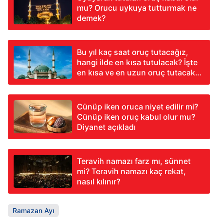
mu? Orucu uykuya tutturmak ne
demek?
Bu yıl kaç saat oruç tutacağız,
hangi ilde en kısa tutulacak? İşte
en kısa ve en uzun oruç tutacak
şehirler
Cünüp iken oruca niyet edilir mi?
Cünüp iken oruç kabul olur mu?
Diyanet açıkladı
Teravih namazı farz mı, sünnet
mi? Teravih namazı kaç rekat,
nasıl kılınır?
Ramazan Ayı