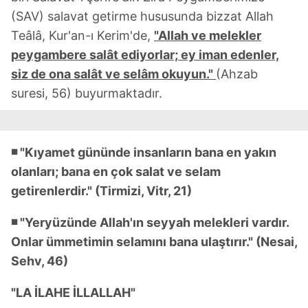
(SAV) salavat getirme hususunda bizzat Allah
Teâlâ, Kur'an-ı Kerim'de,
"Allah ve melekler
peygambere salât ediyorlar; ey iman edenler,
siz de ona salât ve selâm okuyun."
(Ahzab
suresi, 56) buyurmaktadır.
◾ "Kıyamet gününde insanların bana en yakın
olanları; bana en çok salat ve selam
getirenlerdir." (Tirmizi, Vitr, 21)
◾ "Yeryüzünde Allah'ın seyyah melekleri vardır.
Onlar ümmetimin selamını bana ulaştırır." (Nesai,
Sehv, 46)
"LA İLAHE İLLALLAH"