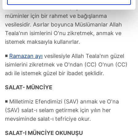
elimizden gelen çabayı gösterdiğimizi ve bu noktada,
bilinen
"ESMAÜL HÜSNA"
, aynı zamanda
reklamların maliyetlerimizi karşılamak noktasında tek gelir
müminler için bir rahmet ve bağışlanma
kalemimiz olduğunu sizlere hatırlatmak isteriz.
vesilesidir. Asırlar boyunca Müslümanlar Allah
Teala'nın isimlerini O'nu zikretmek, anmak ve
Her halükârda, kullanıcılar, bu çerezlere izin vermedikleri
takdirde, kullanıcılara hedefli reklamlar
istemek maksaıyla kullanırlar.
gösterilmeyecektir."
◾
Ramazan ayı
vesilesiyle Allah Teala'nın güzel
Sizlere daha iyi bir hizmet sunabilmek için İnternet
isimlerini zikretmek ve O'ndan (CC) O'nun (CC)
Sitemizde kendimize ve üçüncü kişilere ait çerezler
adı ile istemek güzel bir ibadet şeklidir.
kullanılmaktadır. Bu çerezler vasıtasıyla çeşitli kişisel
verileriniz işlenmekte olup gerekli olan çerezler bilgi
SALAT- MÜNCİYE
toplumu hizmetlerinin sunulması amacıyla
kullanılmaktadır. Diğer çerezler, sitemizin daha işlevsel
◾ Milletimiz Efendimizi (SAV) anmak ve O'na
kılınması ve kişiselleştirilmesi ve sizlere yönelik
(SAV) salat-ı selam getirmek için yılın her
reklam/pazarlama faaliyetlerinin yapılması, amaçlarıyla
mevsiminde salat-ı tefriciye okur.
sınırlı olarak açık rızanız dahilinde kullanılacaktır.
SALAT-I MÜNCİYE OKUNUŞU
Çerezlere ilişkin tercihlerinizi aşağıda yer alan panel