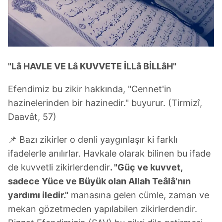
"Lâ HAVLE VE Lâ KUVVETE İLLâ BİLLâH"
Efendimiz bu zikir hakkında, "Cennet'in
hazinelerinden bir hazinedir." buyurur. (Tirmizî,
Daavât, 57)
📌 Bazı zikirler o denli yaygınlaşır ki farklı
ifadelerle anılırlar. Havkale olarak bilinen bu ifade
de kuvvetli zikirlerdendir
. "Güç ve kuvvet,
sadece Yüce ve Büyük olan Allah Teâlâ'nın
yardımı iledir."
manasına gelen cümle, zaman ve
mekan gözetmeden yapılabilen zikirlerdendir.