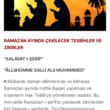
RAMAZAN AYINDA ÇEKİLECEK TESBİHLER VE
ZİKİRLER
"SALAVAT-I ŞERİF"
"ÂLLâHÜMME SALLİ ALâ MUHAMMED"
◾ Mübarek zaman dilimlerinde ve bilhassa
Ramazan ayında nafile ibadet yapılması ve
insanların Hak Teâlâ'ya yönelmeleri esastır. Bu
minvalde Ramazan-ı şerifte çekilecek zikirlerden
biri Salavat-ı şerife'dir. Zira Peygamberimize