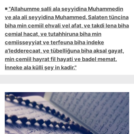
vasıtasıyla belirleyebilirsiniz. Çerezlere ilişkin detaylı bilgi
◾
"Allahumme salli ala seyyidina Muhammedin
için Ayarlar butonuna tıklayabilir,
Çerez Bilgilendirme
ve ala ali seyyidina Muhammed. Salaten tüncina
Metnimizi
ziyaret edebilirsiniz.
biha min cemiil ehvali vel afat, ve takdi lena biha
cemial hacat, ve tutahhiruna biha min
6698 sayılı Kişisel Verilerin Korunması Kanunu uyarınca
cemiisseyyiat ve terfeuna biha indeke
hazırlanmış Aydınlatma Metnimizi okumak ve sitemizde
ilgili mevzuata uygun olarak kullanılan çerezlerle ilgili bilgi
a'ledderecaat, ve tübelliğuna biha aksal gayat,
almak için lütfen
tıklayınız
.
min cemiil hayrat fil hayati ve badel memat.
İnneke ala külli şey in kadir."