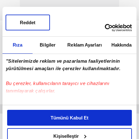
Reddet
Rıza
Bilgiler
Reklam Ayarları
Hakkında
"Sitelerimizde reklam ve pazarlama faaliyetlerinin
yürütülmesi amaçları ile çerezler kullanılmaktadır.
Bu çerezler, kullanıcıların tarayıcı ve cihazlarını
tanımlayarak çalışırlar.
Bu çerezlere izin vermeniz halinde sizlere özel
kişiselleştirilmiş reklamlar sunabilir, sayfalarımızda sizlere
Tümünü Kabul Et
daha iyi reklam deneyimi yaşatabiliriz. Bunu yaparken
ESMA-İ HÜSNA
amacımızın size daha iyi bir reklam deneyimi sunmak
olduğunu ve sizlere en iyi içerikleri sunabilmek adına
Kişiselleştir
◾ Yüce Allah'ın (CC) isimleri olarak