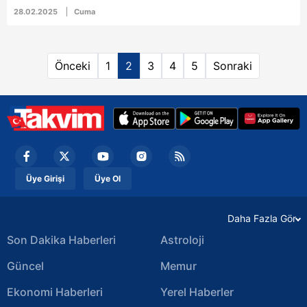
gündeme geldi. Sağlık Bakanlığı, Ramazan ayında
28.02.2025
Cuma
sağlıklı beslenme için önemli önerilerini kamuoyuyla
paylaştı. Sağlık Bakanlığı, oruç tutanların gün boyu
enerjik kalması ve sağlığını koruması için sahur
Önceki
1
2
3
4
5
Sonraki
öğününün atlanmaması gerektiğini vurguladı. İşte
Sağlık Bakanlığı tarafından paylaşılan o liste...
Üye Girişi
Üye Ol
Daha Fazla Gör
Son Dakika Haberleri
Astroloji
Güncel
Memur
Ekonomi Haberleri
Yerel Haberler