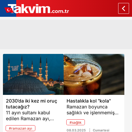
2030’da iki kez mi oruç
Hastalıkla kol "kola"
tutacağız?
Ramazan boyunca
11 ayın sultanı kabul
sağlıklı ve işlenmemiş
edilen Ramazan ayı,
gıdadan uzak durmak
#sağlık
evlere bereket ve huzur
gerekiyor. Prof. Osman
#ramazan ayı
getiriyor. Bu mübarek
Erk, “Kola, rafine tatlılar
08.03.2025
Cumartesi