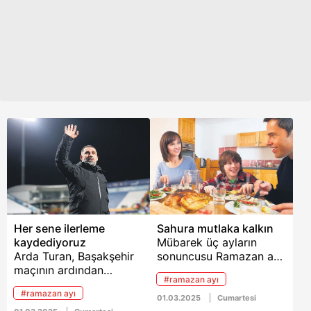
Her sene ilerleme
Sahura mutlaka kalkın
kaydediyoruz
Mübarek üç ayların
Arda Turan, Başakşehir
sonuncusu Ramazan ayı,
maçının ardından
geldi çattı. Uzmanlar,
#ramazan ayı
takımının mücadelesini
oruç tutarken yapılan
#ramazan ayı
övdü.
hataları açıkladı.
01.03.2025
Cumartesi