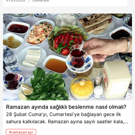
Pideden tatlıya,
01.03.2025
Cumartesi
sahurdan iftara kadar
önerilerini sıraladı.
Ramazan ayında sağlıklı beslenme nasıl olmalı?
28 Şubat Cuma'yı, Cumartesi'ye bağlayan gece ilk
sahura kalkılacak. Ramazan ayına sayılı saatler kala,
oruç tutarken sağlıklı beslenme nasıl olmalı sorusu
#ramazan ayı