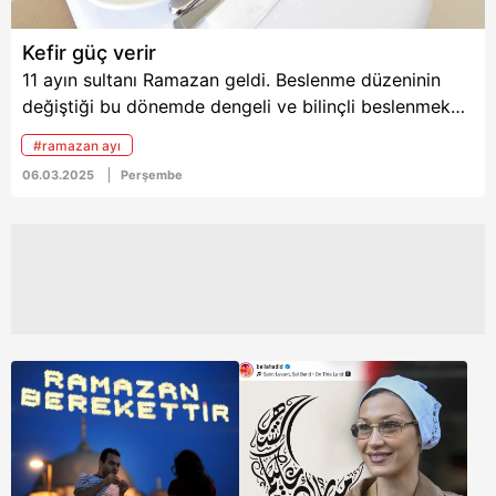
Kefir güç verir
11 ayın sultanı Ramazan geldi. Beslenme düzeninin
değiştiği bu dönemde dengeli ve bilinçli beslenmek
önemli. Prof. Dr. Osman Erk, “Kefir, çorbayı,
#ramazan ayı
yumurtayı, zeytini, salatayı eksik etmeyin” dedi.
06.03.2025
Perşembe