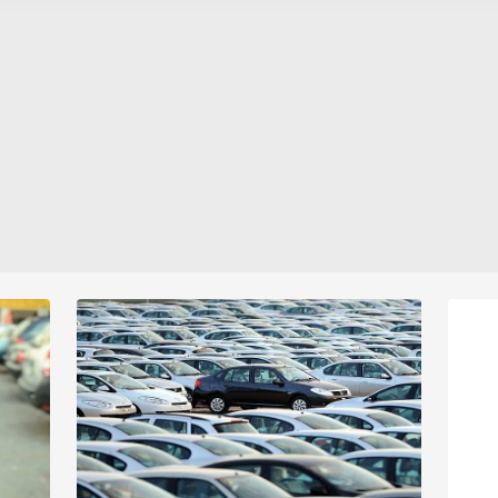
 yapılması, amaçlarıyla sınırlı olarak açık rızanız dahilinde kulla
rf
gerçekleştirdikleri kampanyalarla
çekt
sıfır vasıta satın alabilmek isteyen
aşağıda yer alan panel vasıtasıyla belirleyebilirsiniz. Çerezlere iliş
müşterileri amacıyla makul koşullar
lgilendirme Metnimizi
ziyaret edebilirsiniz.
oluşturmaya çalışıyorlar.
Korunması Kanunu uyarınca hazırlanmış Aydınlatma Metnimizi okum
 çerezlerle ilgili bilgi almak için lütfen
tıklayınız
.