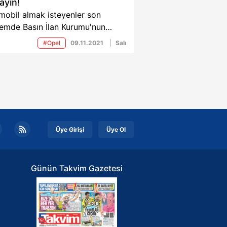
ayın!
mobil almak isteyenler son
emde Basın İlan Kurumu'nun
dan satılık araç ilanlarına ilgi
#Opel
09.11.2021
Salı
termeye başladı. Son yayınlanan
lar arasında 2017 model hasarsız
l Grandlend X marka araç
tıyla dikkat çekti.
Üye Girişi
Üye Ol
Günün Takvim Gazetesi