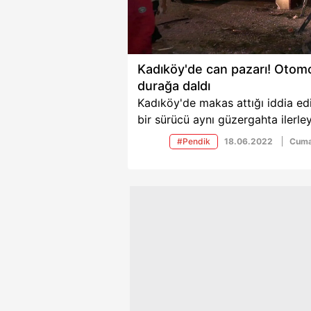
Kadıköy'de can pazarı! Otomo
durağa daldı
Kadıköy'de makas attığı iddia ed
bir sürücü aynı güzergahta ilerle
başka otomobile çarptı. Çarptığı
#Pendik
18.06.2022
Cuma
aracın sürücüsü kontorolünü
kaybederek otobüs durağına dald
Olay sonucu 1'i ağır 5 kişi yaralan