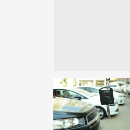
reklam/pazarlama faaliyetlerinin
kurtarabilmek için yoğun çaba sa
etti.
Çerezlere ilişkin tercihlerinizi 
butonuna tıklayabilir,
Çerez Bi
6698 sayılı Kişisel Verilerin 
mevzuata uygun olarak kullanılan