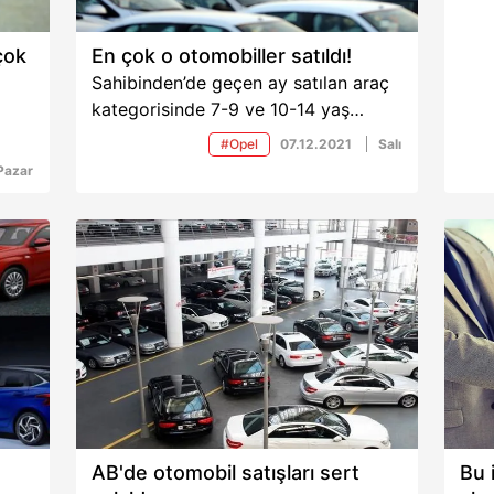
çok
En çok o otomobiller satıldı!
Sahibinden’de geçen ay satılan araç
kategorisinde 7-9 ve 10-14 yaş
aralığındaki araçlardaki artış dikkati
#Opel
07.12.2021
Salı
çekti. sahibinden. com verilerinden
Pazar
 ay
hazırlanan sahibindex Kasım Vasıta
h
raporuna göre, geçen ayın en çok
ilan verilen kategorisi otomobil oldu.
Otomobili, minivan & panelvan, arazi/
410
suv & pick-up, motosiklet ve ticari
tle
araçlar takip etti.
k
AB'de otomobil satışları sert
Bu 