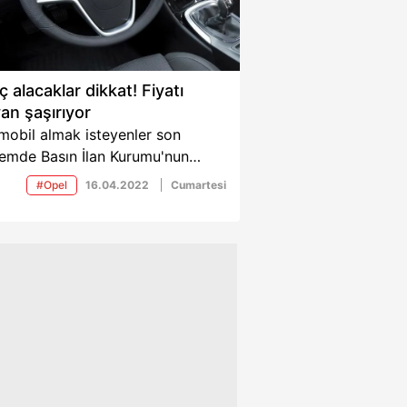
ç alacaklar dikkat! Fiyatı
an şaşırıyor
mobil almak isteyenler son
emde Basın İlan Kurumu'nun
dan satılık araç ilanlarına ilgi
#Opel
16.04.2022
Cumartesi
termeye başladı. Son yayınlanan
lar arasında yer alan 2017 model
 marka araç fiyatıyla dikkat
yor.