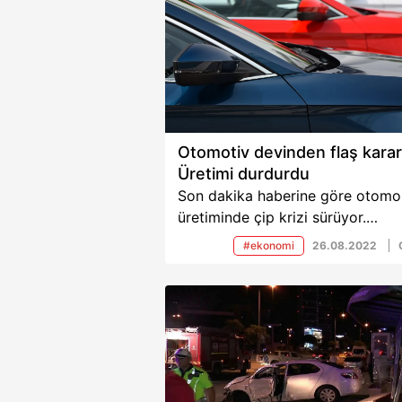
Otomotiv devinden flaş karar
Üretimi durdurdu
Son dakika haberine göre otomo
üretiminde çip krizi sürüyor.
Dünyanın en büyük otomotiv
#ekonomi
26.08.2022
devlerinden Opel, İspanya'da
bulunan fabrikasında çip sıkıntısı
nedeniyle Corsa ve Crossland
modellerinin üretimini durdurma
kararı aldı.