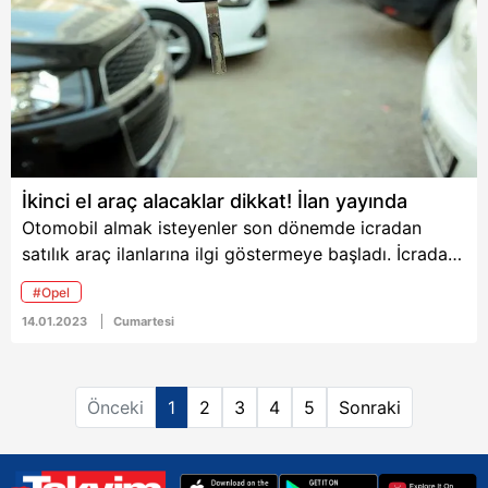
Yunanistan’dan katbekat
Umutcan K. (1)
6698 sayılı Kişisel Verilerin Korunması Kanunu uyarınca
büyük olduğu
yaralandı.
hazırlanmış Aydınlatma Metnimizi okumak ve sitemizde
kaydedildi.
ilgili mevzuata uygun olarak kullanılan çerezlerle ilgili bilgi
almak için lütfen
tıklayınız
.
İkinci el araç alacaklar dikkat! İlan yayında
Otomobil almak isteyenler son dönemde icradan
satılık araç ilanlarına ilgi göstermeye başladı. İcradan
satılığa çıkarılan araç ilanlarının yer aldığı
#Opel
ilan.gov.tr’de yer alan ilana göre, 2014 model Opel
14.01.2023
Cumartesi
Astra marka araç fiyatıyla dikkat çekti.
Önceki
1
2
3
4
5
Sonraki