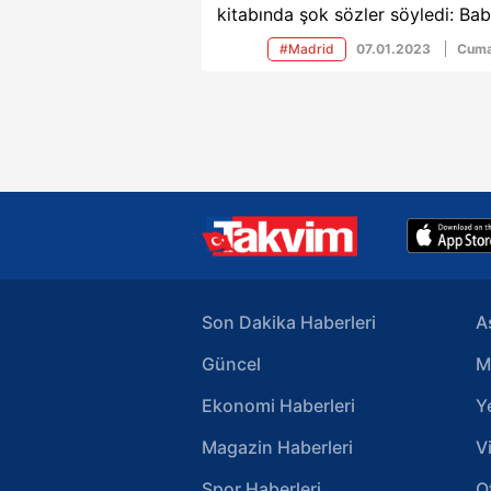
kitabında şok sözler söyledi: Ba
bana sürekli 'Belki senin baban
#Madrid
07.01.2023
Cuma
değilim' diyordu. Babam yıllarca
annemi aldattı.
Son Dakika Haberleri
A
Güncel
M
Ekonomi Haberleri
Y
Magazin Haberleri
V
Spor Haberleri
O