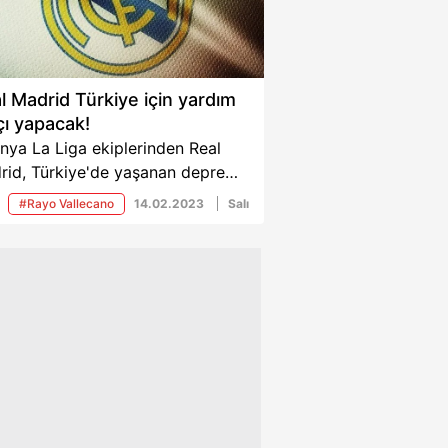
l Madrid Türkiye için yardım
ı yapacak!
nya La Liga ekiplerinden Real
rid, Türkiye'de yaşanan deprem
ketine sessiz kalmayan
#Rayo Vallecano
14.02.2023
Salı
lerden oldu. Futbolcularından
a Modric yardım mesajı
laşırken Benzema da imzalı
asını yardım için açık arttırmaya
rmıştı. Dünya devi şimdi de eski
olcularının olduğu bir yardım
ı düzenleyecek.