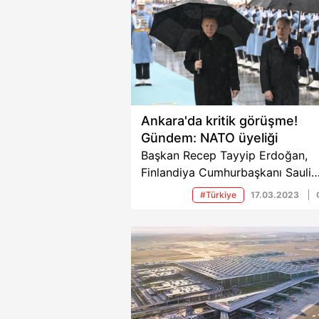
Ankara'da kritik görüşme!
Gündem: NATO üyeliği
Başkan Recep Tayyip Erdoğan,
Finlandiya Cumhurbaşkanı Sauli
Niinisto'yu Cumhurbaşkanlığı
#Türkiye
17.03.2023
Külliyesi'nde resmi törenle karşıla
NATO’ya girmek için Türkiye’nin
olumlu kararına muhtaç olan
Finlandiya Cumhurbaşkanı Niinist
Ankara’da Başkan Erdoğan ile
görüşüyor. Görüşmede Haziran
2022'de Madrid'de imzalanan 3'l