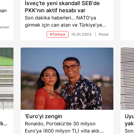
İsveç'te yeni skandal! SEB'de
PKK'nın aktif hesabı var
nan
Son dakika haberleri... NATO'ya
e
girmek için can atan ve Türkiye'ye
rtesi
ım
bir dizi sözler veren İsveç'te
#Türkiye
15.01.2023
Pazar
geçtiğimiz günlerde PKK yandaşları
aya
Başkan Erdoğan'ın maketini asmıştı.
Skandal Türkiye'yi ayağa kaldırırken
ak
yeni bir bilgi daha geldi. İsveç'in en
büyük bankalarından SEB'de terör
örgütü PKK/YPG'nin aktif hesabının
yayı
olduğu öne sürüldü.
dı.
'Euro’yi zengin
Uyu
arın
lı
yak
Ronaldo, Portekiz’de 30 milyon
ucas
Euro’ya (600 milyon TL) villa aldı.
Son 