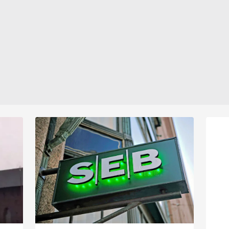
iadesi noktasında gerekli adımların
örg
için
atılmaması nedeniyle Türkiye'den
Tayy
aşağıda yer alan panel vasıtasıyla belirleyebilirsiniz. Çerezlere iliş
ğini
tepki çekmişti. Son olarak
rez
lgilendirme Metnimizi
ziyaret edebilirsiniz.
Stockholm büyükelçiliği önünde
de 
anı
gerçekleştirilen Kur'an-ı Kerim'e
Büyü
Korunması Kanunu uyarınca hazırlanmış Aydınlatma Metnimizi okum
ç ve
yönelik alçak saldırının ardından
yöne
 çerezlerle ilgili bilgi almak için lütfen
tıklayınız
.
r
süreçte tüm ipler koptu. Yaşananların
Anca
ardından Türkiye, NATO'nun açık
adet
kapı politikasına olan desteğini ve bu
sem
konudaki samimiyetini göstermek
Erdo
üzere İsveç ve Finlandiya üyeliğinin
başı
tek paket yerine iki dosya olarak
ülkeye göre ayrıştırma kararı aldı.