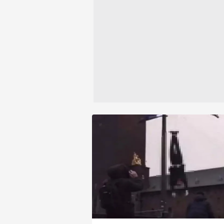
Toplantısı'nın ardından yaptığı
açıklamada İsveç'in NATO süreci 
Çerezlere ilişkin tercihlerinizi 
artık destek beklememesi gerekti
butonuna tıklayabilir,
Çerez Bi
söyledi. Yaşanan gelişmelerin
ardından Finlandiya Dışişleri Bak
6698 sayılı Kişisel Verilerin 
Pekka Haavisto, "Türkiye ile İsve
mevzuata uygun olarak kullanılan
Finlandiya'nın NATO sürecinde bi
mola gerekiyor." açıklamasında
bulundu.