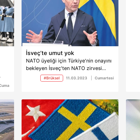
İsveç’te umut yok
NATO üyeliği için Türkiye'nin onayını
bekleyen İsveç'ten NATO zirvesi
sonrası itiraf gibi bir manşet geldi.
#Brüksel
11.03.2023
Cumartesi
İsveç medyası, "umutlar giderek
Cuma
dı.
azalıyor" yorumunu yaptı.
o,
ü