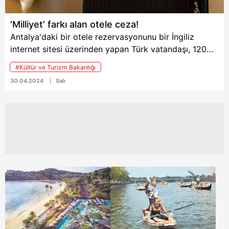
'Milliyet' farkı alan otele ceza!
Antalya'daki bir otele rezervasyonunu bir İngiliz
internet sitesi üzerinden yapan Türk vatandaşı, 120
euro "Milliyet Farkı" ücreti ödemek zorunda kalmıştı.
#Kültür ve Turizm Bakanlığı
Kültür ve Turizm Bakanlığı otelden savunma isterken,
30.04.2024
Salı
denetimin ardından gerekli cezai işlemin
uygulanacağını açıkladı. Bakan Ersoy, firmaya 54 bin
lira ceza verildiğini alınan ücretin farkının misafire
iade edildiğini duyurdu.