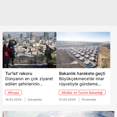
yaptığı açıklamada 18
yaşına giren gençlere 1
yıl süreyle geçerli olmak
üzere GençKart
vereceklerini bildirmişti.
Tur'ist' rekoru
Bakanlık harekete geçti
Dünyanın en çok ziyaret
Büyükçekmece’de imar
edilen şehirlerinin
rüşvetiyle gündeme
başında gelen İstanbul,
gelen 144 villa
#Rusya
#Kültür ve Turizm Bakanlığı
2023 yılında 17 milyon
arazisinin, Osmanlı
370 bin 30 yabancı
şehitliği üzerine inşa
14.02.2024
Çarşamba
01.02.2024
Perşembe
ziyaretçi ağırlayarak
edildiğinin ortaya
tüm yılların rekorunu
çıkmasının ardından
kırdı. İşte sizler için
bakanlık harekete geçti.