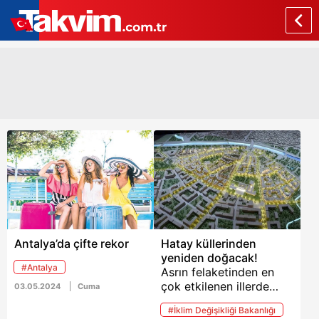
Antalya’da çifte rekor
Hatay küllerinden
yeniden doğacak!
#Antalya
Asrın felaketinden en
çok etkilenen illerde
03.05.2024
Cuma
başı çeken Hatay
#İklim Değişikliği Bakanlığı
yeniden ayağa