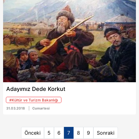
derlediğimiz 14 Şubat
Kültür ve Turizm
tarihli TAKVİM gazetesi
Bakanlığı’nın, CHP’li
ekonomi haberleri...
belediye hakkında suç
duyurusunda bulunacağı
öğrenildi. İşte detaylar...
Adayımız Dede Korkut
#Kültür ve Turizm Bakanlığı
31.03.2018
Cumartesi
Önceki
5
6
7
8
9
Sonraki